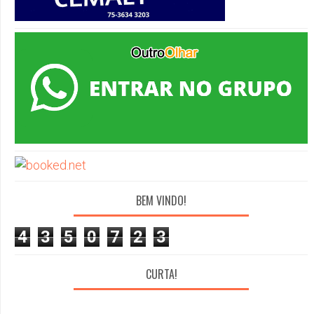
BEM VINDO!
4
3
5
0
7
2
3
CURTA!