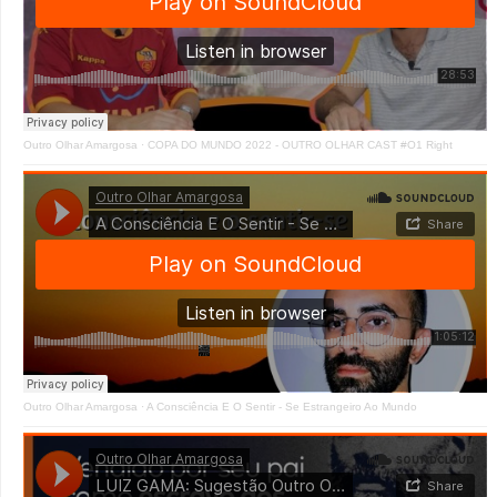
Outro Olhar Amargosa
·
COPA DO MUNDO 2022 - OUTRO OLHAR CAST #O1 Right
Outro Olhar Amargosa
·
A Consciência E O Sentir - Se Estrangeiro Ao Mundo