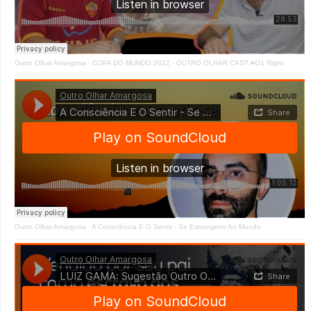
Outro Olhar Amargosa
·
COPA DO MUNDO 2022 - OUTRO OLHAR CAST #O1 Right
Outro Olhar Amargosa
·
A Consciência E O Sentir - Se Estrangeiro Ao Mundo