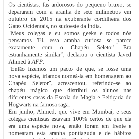
Os cientistas, fãs ardorosos do pequeno bruxo, se
depararam com a aranha de sete milímetros em
outubro de 2015 na exuberante cordilheira dos
Gates Ocidentais, no sudoeste da Índia.
"Meus colegas e eu somos geeks e todos nós
pensamos 'Ei, essa aranha curiosa se parece
exatamente com o Chapéu Seletor'. Era
estranhamente similar", declarou o cientista Javed
Ahmed à
AFP
.
"Então fizemos um pacto de que, se fosse uma
nova espécie, iríamos nomeá-la em homenagem ao
Chapéu Seletor", acrescentou, referindo-se ao
chapéu mágico que distribui os alunos nas
diferentes casas da Escola de Magia e Feitiçaria de
Hogwarts na famosa saga.
Em junho, Ahmed, que vive em Mumbai, e seus
colegas cientistas estavam 100% certos de que ela
era uma espécie nova, então foram em frente e
nomearam esta aranha pontiaguda e de hábitos