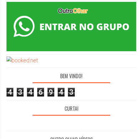
BEM VINDO!
4
3
4
6
9
4
3
CURTA!