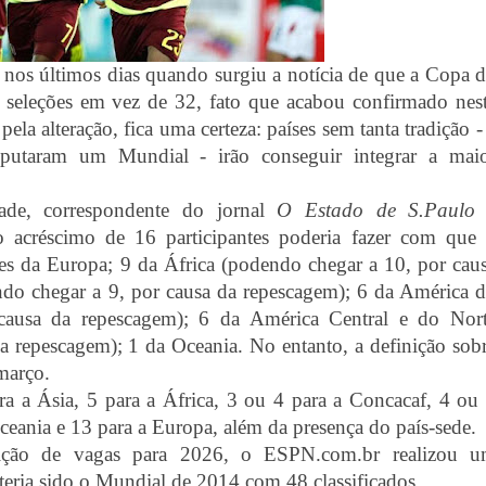
 nos últimos dias quando surgiu a notícia de que a Copa 
seleções em vez de 32, fato que acabou confirmado nes
s pela alteração, fica uma certeza: países sem tanta tradição -
sputaram um Mundial - irão conseguir integrar a mai
ade, correspondente do jornal
O Estado de S.Paulo
 acréscimo de 16 participantes poderia fazer com que
es da Europa; 9 da África (podendo chegar a 10, por cau
ndo chegar a 9, por causa da repescagem); 6 da América 
causa da repescagem); 6 da América Central e do Nor
a repescagem); 1 da Oceania. No entanto, a definição sob
março.
a a Ásia, 5 para a África, 3 ou 4 para a Concacaf, 4 ou
eania e 13 para a Europa, além da presença do país-sede.
buição de vagas para 2026, o ESPN.com.br realizou 
teria sido o Mundial de 2014 com 48 classificados.