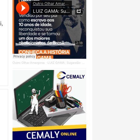
i,
Outro Olhar Amargosa
·
LUIZ GAMA: Sugestão Outro Olhar