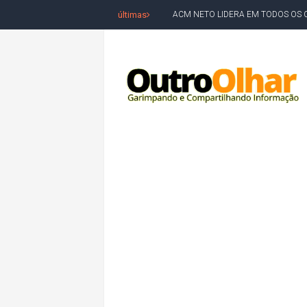
últimas
ACM NETO LIDERA EM TODOS OS 
LEVARAM CELULARES: Prefeito e pres
CONVENÇÃO DO PT MARCA INÍCI
REDES SOCIAIS REFLETEM DISPU
AMARGOSA: CONFUSÃO EM ÓRGÃO 
OUTRO OLHAR SE SOLIDARIZA COM
CAMPEONATO DE 'GRAU' TERMIN
VÍTIMA DE HOMICÍDIO EM SALVA
5. DEUS, SENHOR DO TEMPO E DA 
JERÔNIMO LIDERA REJEIÇÃO NA B
ACM NETO ABRE VANTAGEM NUMÉ
MORADOR DENUNCIA OBSTÁCULOS
BAHIA TEM 23 CIDADES COM MAIS