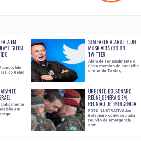
 FALA EM
SEM FAZER ALARDE, ELON
LA” E GLEISI
MUSK VIRA CEO DO
TIDO
TWITTER
Além de ser atualmente o
único membro do conselho
Macedo, líder
diretor do Twitter, …
ersal do Reino
…
GARANTE
URGENTE: BOLSONARO
SRAEL
REÚNE GENERAIS EM
REUNIÃO DE EMERGÊNCIA
 praticamente
eleição em
FOTO ILUSTRATIVAJair
mam qu…
Bolsonaro convocou uma
reunião de emergência
com …