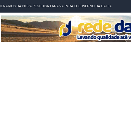
CENÁRIOS DA NOVA PESQUISA PARANÁ PARA O GOVERNO DA BAHIA
idente de Câmara são furtados em convenção do PT na Bahia
O DA CAMPANHA DE JERÔNIMO COM DISCURSO MODERADO DE LULA
TA PELO GOVERNO DA BAHIA COM VANTAGEM PARA ACM NETO EM ENQUETES
PÚBLICO TERMINA COM MULHER DETIDA COM FACA TIPO PEIXEIRA
 A PRÓ LYGIA E FAMILIARES PELO FALECIMENTO DO SR. CORI
A COM HOMEM MORTO A TIROS EM SALVADOR
DOR, LORAN PRAZERES FOI MORADOR DE AMARGOSA E ESTUDANTE DA UFRB
INFINITA MISERICÓRDIA
AHIA COM 40%; ACM NETO TEM 30%, DIZ PESQUISA
RICA SOBRE JERÔNIMO, MAS CENÁRIO SEGUE INDEFINIDO
 EM CALÇADAS E COBRA MAIS ACESSIBILIDADE EM AMARGOSA
 ELEITORES DO QUE HABITANTES; MUNIZ FERREIRA ESTÁ ENTRE ELAS