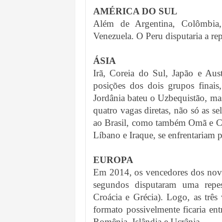
AMÉRICA DO SUL
Além de Argentina, Colômbia,
Venezuela. O Peru disputaria a r
ÁSIA
Irã, Coreia do Sul, Japão e Aust
posições dos dois grupos finais,
Jordânia bateu o Uzbequistão, m
quatro vagas diretas, não só as s
ao Brasil, como também Omã e Cat
Líbano e Iraque, se enfrentariam
EUROPA
Em 2014, os vencedores dos nove
segundos disputaram uma repesc
Croácia e Grécia). Logo, as trê
formato possivelmente ficaria en
Romênia, Islândia e Ucrânia.