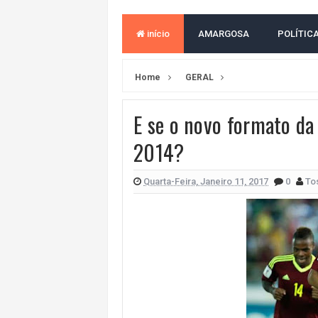
VAN ESCOLAR CAI EM RIO, MAS 
início
AMARGOSA
POLÍTIC
LULA E FLÁVIO BOLSONARO EMPA
BAHIA E CORINTHIANS EMPATAM
Home
GERAL
VITÓRIA PERDE PARA O REMO E S
E se o novo formato da
ELEIÇÕES NA BAHIA: PSOL E RED
2014?
DEFENSORIA PÚBLICA REALIZA M
MILEI CHAMA LULA DE "LADRÃO E
Quarta-Feira, Janeiro 11, 2017
0
To