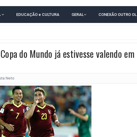
TODAS AS CRIANÇAS RECEBEM ALTA E PASSAM BEM APÓS ACIDENTE EM VARZED
A
EDUCAÇÃO e CULTURA
GERAL
CONEXÃO OUTRO O
TAM TECNICAMENTE NO 2º TURNO, DIZ PESQUISA
 EM JOGO PEGADO NA ARENA FONTE NOVA
E COMPLICA NA TABELA DO BRASILEIRÃO
 Copa do Mundo já estivesse valendo em
E OFICIALIZAM CHAPA PURA COM RONALDO MANSUR E MEIRE REIS
UTIRÃO GRATUITO DE DNA EM AMARGOSA PARA RECONHECIMENTO DE PATERN
 CORRUPTO" E ELEVA TENSÃO DIPLOMÁTICA ENTRE BRASIL E ARGENTINA
sta Neto