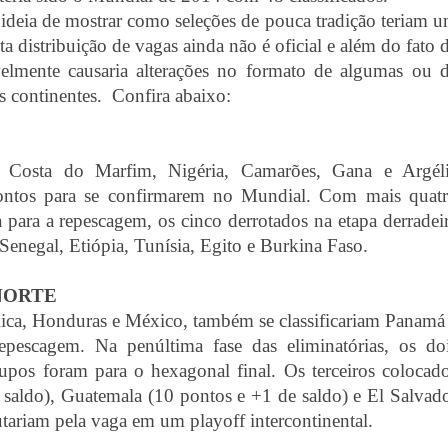
deia de mostrar como seleções de pouca tradição teriam 
ta distribuição de vagas ainda não é oficial e além do fato 
lmente causaria alterações no formato de algumas ou 
s continentes. Confira abaixo:
s, Costa do Marfim, Nigéria, Camarões, Gana e Argél
rontos para se confirmarem no Mundial. Com mais quat
 para a repescagem, os cinco derrotados na etapa derradei
Senegal, Etiópia, Tunísia, Egito e Burkina Faso.
NORTE
ica, Honduras e México, também se classificariam Panamá
repescagem. Na penúltima fase das eliminatórias, os do
upos foram para o hexagonal final. Os terceiros colocad
saldo), Guatemala (10 pontos e +1 de saldo) e El Salvad
lutariam pela vaga em um playoff intercontinental.