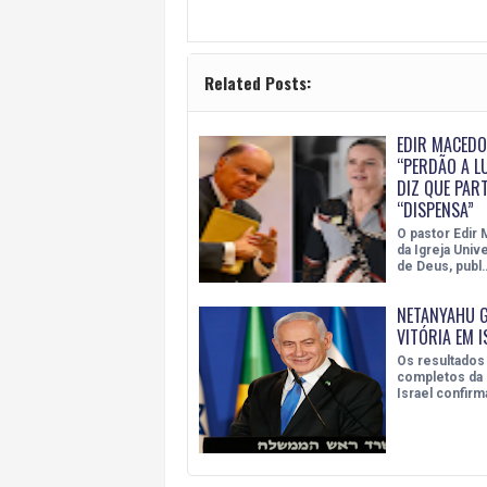
Related Posts:
EDIR MACEDO
“PERDÃO A LU
DIZ QUE PAR
“DISPENSA”
O pastor Edir 
da Igreja Univ
de Deus, publ
NETANYAHU 
VITÓRIA EM I
Os resultados
completos da 
Israel confir