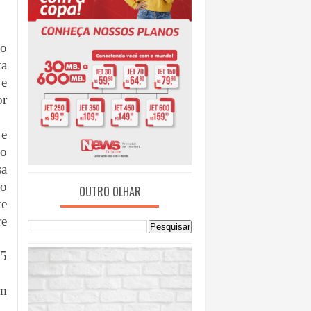
do
ta
 e
or
e
 o
sa
do
OUTRO OLHAR
te
re
 5
um