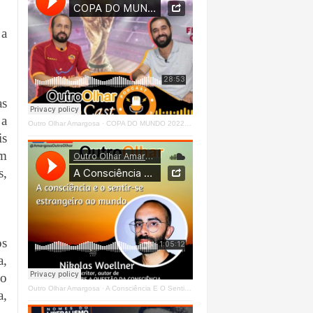
 a
as
 a
Outro Olhar Amargosa
·
COPA DO MUNDO 2022 - OUTRO OLHAR CAST #O1 Right
is
em
s,
os
a,
vo
Outro Olhar Amargosa
·
A Consciência E O Sentir - Se Estrangeiro Ao Mundo
a,