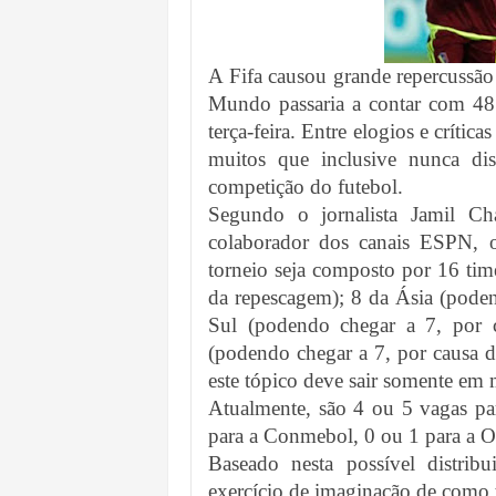
A Fifa causou grande repercussão
Mundo passaria a contar com 48 
terça-feira. Entre elogios e crítica
muitos que inclusive nunca di
competição do futebol.
Segundo o jornalista Jamil Ch
colaborador dos canais ESPN, o
torneio seja composto por 16 tim
da repescagem); 8 da Ásia (pode
Sul (podendo chegar a 7, por 
(podendo chegar a 7, por causa d
este tópico deve sair somente em 
Atualmente, são 4 ou 5 vagas par
para a Conmebol, 0 ou 1 para a Oc
Baseado nesta possível distri
exercício de imaginação de como 