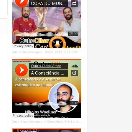
Outro Olhar Amargosa
·
COPA DO MUNDO 2022 - OUTRO OLHAR CAST #O1 Right
Outro Olhar Amargosa
·
A Consciência E O Sentir - Se Estrangeiro Ao Mundo