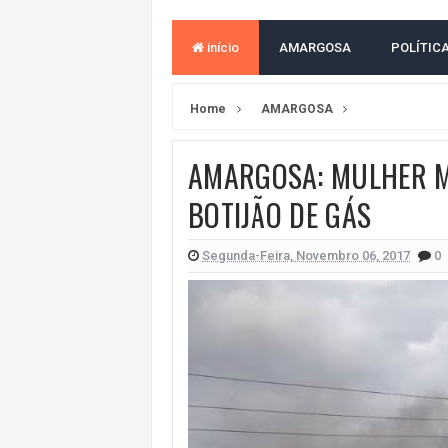
ACM NETO ABRE VANTAGEM NUMÉ
início
AMARGOSA
POLÍTIC
MORADOR DENUNCIA OBSTÁCULOS
BAHIA TEM 23 CIDADES COM MAIS
Home
AMARGOSA
VAN ESCOLAR CAI EM RIO, MAS 
AMARGOSA: MULHER M
LULA E FLÁVIO BOLSONARO EMPA
BOTIJÃO DE GÁS
BAHIA E CORINTHIANS EMPATAM
NO CENTRO DE AMARGOSA, JUSTI
Segunda-Feira, Novembro 06, 2017
0