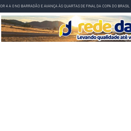
POR 4 A 0 NO BARRADÃO E AVANÇA ÀS QUARTAS DE FINAL DA COPA DO BRASIL
O NORDESTE NO ENSINO MÉDIO E LANTERNA NACIONAL NO ENSINO FUNDAME
 CORRUPTO" E ELEVA TENSÃO DIPLOMÁTICA ENTRE BRASIL E ARGENTINA
CENÁRIOS DA NOVA PESQUISA PARANÁ PARA O GOVERNO DA BAHIA
idente de Câmara são furtados em convenção do PT na Bahia
O DA CAMPANHA DE JERÔNIMO COM DISCURSO MODERADO DE LULA
TA PELO GOVERNO DA BAHIA COM VANTAGEM PARA ACM NETO EM ENQUETES
PÚBLICO TERMINA COM MULHER DETIDA COM FACA TIPO PEIXEIRA
 A PRÓ LYGIA E FAMILIARES PELO FALECIMENTO DO SR. CORI
A COM HOMEM MORTO A TIROS EM SALVADOR
DOR, LORAN PRAZERES FOI MORADOR DE AMARGOSA E ESTUDANTE DA UFRB
INFINITA MISERICÓRDIA
AHIA COM 40%; ACM NETO TEM 30%, DIZ PESQUISA