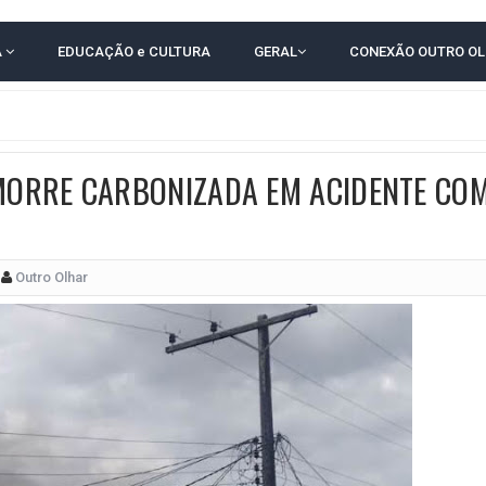
RICA SOBRE JERÔNIMO, MAS CENÁRIO SEGUE INDEFINIDO
A
EDUCAÇÃO e CULTURA
GERAL
CONEXÃO OUTRO O
 EM CALÇADAS E COBRA MAIS ACESSIBILIDADE EM AMARGOSA
 ELEITORES DO QUE HABITANTES; MUNIZ FERREIRA ESTÁ ENTRE ELAS
TODAS AS CRIANÇAS RECEBEM ALTA E PASSAM BEM APÓS ACIDENTE EM VARZED
ORRE CARBONIZADA EM ACIDENTE CO
TAM TECNICAMENTE NO 2º TURNO, DIZ PESQUISA
 EM JOGO PEGADO NA ARENA FONTE NOVA
ÇA ELEITORAL REALIZA SIMULAÇÃO DE VOTAÇÃO
Outro Olhar