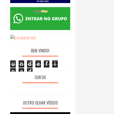
BEM VINDO!
u
n
d
e
f
i
n
e
d
CURTA!
OUTRO OLHAR VÍDEOS