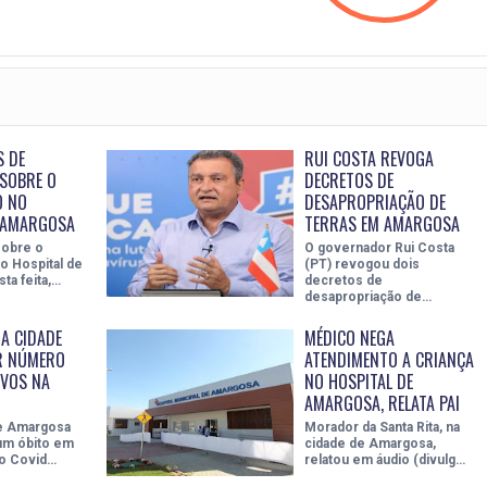
S DE
RUI COSTA REVOGA
SOBRE O
DECRETOS DE
O NO
DESAPROPRIAÇÃO DE
E AMARGOSA
TERRAS EM AMARGOSA
sobre o
O governador Rui Costa
o Hospital de
(PT) revogou dois
ta feita,…
decretos de
desapropriação de…
A CIDADE
MÉDICO NEGA
R NÚMERO
ATENDIMENTO A CRIANÇA
IVOS NA
NO HOSPITAL DE
AMARGOSA, RELATA PAI
de Amargosa
Morador da Santa Rita, na
 um óbito em
cidade de Amargosa,
do Covid…
relatou em áudio (divulg…