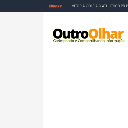
últimas
VITÓRIA GOLEIA O ATHLETICO-PR 
BAHIA TEM PIOR DESEMPENHO D
MILEI CHAMA LULA DE "LADRÃO E
ACM NETO LIDERA EM TODOS OS 
LEVARAM CELULARES: Prefeito e pres
CONVENÇÃO DO PT MARCA INÍCI
REDES SOCIAIS REFLETEM DISPU
AMARGOSA: CONFUSÃO EM ÓRGÃO 
OUTRO OLHAR SE SOLIDARIZA COM
CAMPEONATO DE 'GRAU' TERMIN
VÍTIMA DE HOMICÍDIO EM SALVA
5. DEUS, SENHOR DO TEMPO E DA 
JERÔNIMO LIDERA REJEIÇÃO NA B