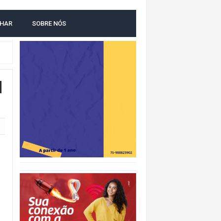
LHAR
SOBRE NÓS
O
M