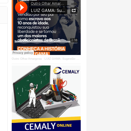
Outro Olhar Amargosa
·
LUIZ GAMA: Sugestão Outro Olhar