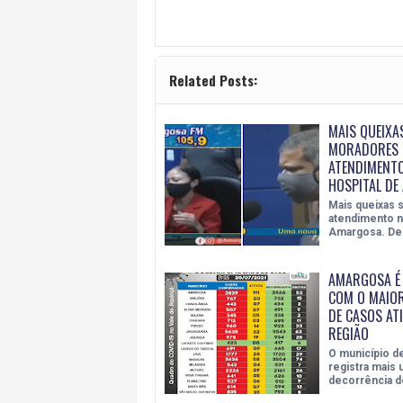
Related Posts:
MAIS QUEIXA
MORADORES 
ATENDIMENT
HOSPITAL D
Mais queixas 
atendimento n
Amargosa. Des
AMARGOSA É 
COM O MAIO
DE CASOS AT
REGIÃO
O município 
registra mais
decorrência 