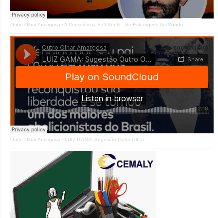
Outro Olhar Amargosa
·
A Consciência E O Sentir - Se Estrangeiro Ao Mundo
Outro Olhar Amargosa
·
LUIZ GAMA: Sugestão Outro Olhar