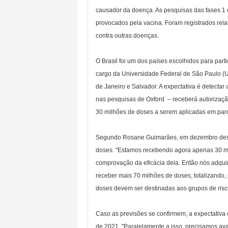
causador da doença. As pesquisas das fases 1 e
provocados pela vacina. Foram registrados rela
contra outras doenças.
O Brasil foi um dos países escolhidos para parti
cargo da Universidade Federal de São Paulo (Uni
de Janeiro e Salvador. A expectativa é detectar 
nas pesquisas de Oxford – receberá autorização
30 milhões de doses a serem aplicadas em parc
Segundo Rosane Guimarães, em dezembro deste 
doses. "Estamos recebendo agora apenas 30 mil
comprovação da eficácia dela. Então nós adquir
receber mais 70 milhões de doses, totalizando, 
doses devem ser destinadas aos grupos de risc
Caso as previsões se confirmem, a expectativa 
de 2021. "Paralelamente a isso, precisamos av