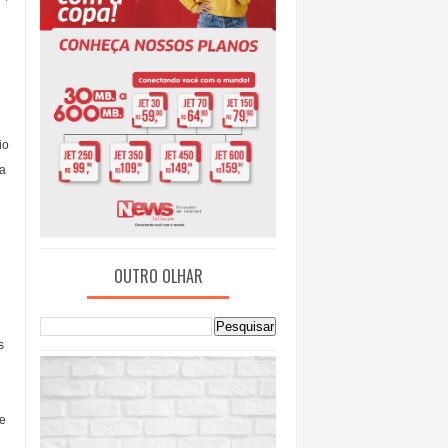
io
ra
OUTRO OLHAR
s
re