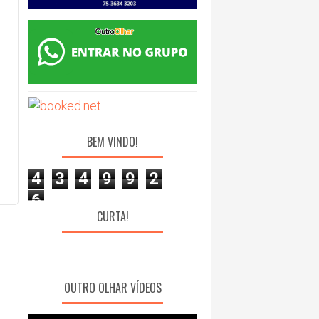
BEM VINDO!
4
3
4
9
9
2
6
CURTA!
OUTRO OLHAR VÍDEOS