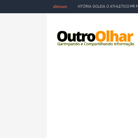
últimas
VITÓRIA GOLEIA O ATHLETICO-PR 
BAHIA TEM PIOR DESEMPENHO D
MILEI CHAMA LULA DE "LADRÃO E
ACM NETO LIDERA EM TODOS OS 
LEVARAM CELULARES: Prefeito e pres
CONVENÇÃO DO PT MARCA INÍCI
REDES SOCIAIS REFLETEM DISPU
AMARGOSA: CONFUSÃO EM ÓRGÃO 
OUTRO OLHAR SE SOLIDARIZA COM
CAMPEONATO DE 'GRAU' TERMIN
VÍTIMA DE HOMICÍDIO EM SALVA
5. DEUS, SENHOR DO TEMPO E DA 
JERÔNIMO LIDERA REJEIÇÃO NA B