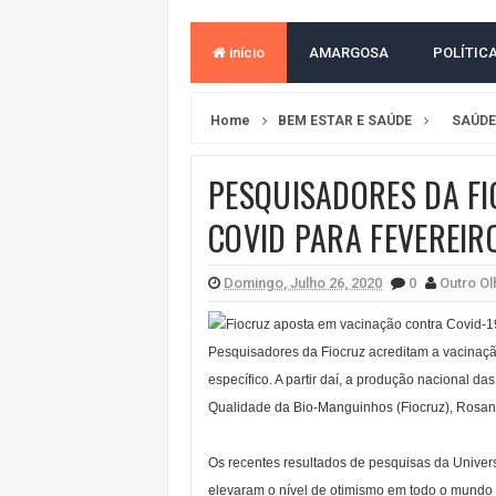
ACM NETO ABRE VANTAGEM NUMÉ
início
AMARGOSA
POLÍTIC
MORADOR DENUNCIA OBSTÁCULOS
BAHIA TEM 23 CIDADES COM MAIS
Home
BEM ESTAR E SAÚDE
SAÚDE
VAN ESCOLAR CAI EM RIO, MAS 
PESQUISADORES DA F
LULA E FLÁVIO BOLSONARO EMPA
COVID PARA FEVEREIR
BAHIA E CORINTHIANS EMPATAM
NO CENTRO DE AMARGOSA, JUSTI
Domingo, Julho 26, 2020
0
Outro Ol
Pesquisadores da Fiocruz acreditam a vacinaçã
específico. A partir daí, a produção nacional d
Qualidade da Bio-Manguinhos (Fiocruz), Rosan
Os recentes resultados de pesquisas da Univer
elevaram o nível de otimismo em todo o mundo