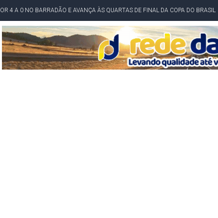
POR 4 A 0 NO BARRADÃO E AVANÇA ÀS QUARTAS DE FINAL DA COPA DO BRASIL
O NORDESTE NO ENSINO MÉDIO E LANTERNA NACIONAL NO ENSINO FUNDAME
 CORRUPTO" E ELEVA TENSÃO DIPLOMÁTICA ENTRE BRASIL E ARGENTINA
CENÁRIOS DA NOVA PESQUISA PARANÁ PARA O GOVERNO DA BAHIA
idente de Câmara são furtados em convenção do PT na Bahia
O DA CAMPANHA DE JERÔNIMO COM DISCURSO MODERADO DE LULA
TA PELO GOVERNO DA BAHIA COM VANTAGEM PARA ACM NETO EM ENQUETES
PÚBLICO TERMINA COM MULHER DETIDA COM FACA TIPO PEIXEIRA
 A PRÓ LYGIA E FAMILIARES PELO FALECIMENTO DO SR. CORI
A COM HOMEM MORTO A TIROS EM SALVADOR
DOR, LORAN PRAZERES FOI MORADOR DE AMARGOSA E ESTUDANTE DA UFRB
INFINITA MISERICÓRDIA
AHIA COM 40%; ACM NETO TEM 30%, DIZ PESQUISA