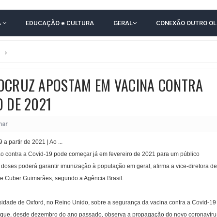
RICA SOBRE JERÔNIMO, MAS CENÁRIO SEGUE INDEFINIDO
A
EDUCAÇÃO e CULTURA
GERAL
CONEXÃO OUTRO O
 EM CALÇADAS E COBRA MAIS ACESSIBILIDADE EM AMARGOSA
 ELEITORES DO QUE HABITANTES; MUNIZ FERREIRA ESTÁ ENTRE ELAS
TODAS AS CRIANÇAS RECEBEM ALTA E PASSAM BEM APÓS ACIDENTE EM VARZED
IOCRUZ APOSTAM EM VACINA CONTRA
TAM TECNICAMENTE NO 2º TURNO, DIZ PESQUISA
O DE 2021
 EM JOGO PEGADO NA ARENA FONTE NOVA
ÇA ELEITORAL REALIZA SIMULAÇÃO DE VOTAÇÃO
har
o contra a Covid-19 pode começar já em fevereiro de 2021 para um público
as doses poderá garantir imunização à população em geral, afirma a vice-diretora de
e Cuber Guimarães, segundo a Agência Brasil.
sidade de Oxford, no Reino Unido, sobre a segurança da vacina contra a Covid-19
 que, desde dezembro do ano passado, observa a propagação do novo coronavíru