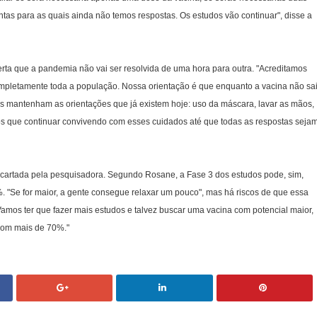
ntas para as quais ainda não temos respostas. Os estudos vão continuar", disse a
rta que a pandemia não vai ser resolvida de uma hora para outra. "Acreditamos
mpletamente toda a população. Nossa orientação é que enquanto a vacina não sai
as mantenham as orientações que já existem hoje: uso da máscara, lavar as mãos,
os que continuar convivendo com esses cuidados até que todas as respostas seja
scartada pela pesquisadora. Segundo Rosane, a Fase 3 dos estudos pode, sim,
 "Se for maior, a gente consegue relaxar um pouco", mas há riscos de que essa
Vamos ter que fazer mais estudos e talvez buscar uma vacina com potencial maior,
com mais de 70%."