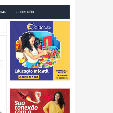
LHAR
SOBRE NÓS
O
s,