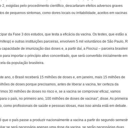
 2, exigidas pelo procedimento científico, descartaram efeitos adversos graves
tos de pequenos sintomas, como dores locais ou irritabilidade, aceitos em vacinas
cipar da Fase 3 dos estudos, que testa a eficácia da vacina. Os testes, que estão a
fesp) e outras instituições parceiras, envolvem 5 mil voluntários de São Paulo, R
a capacidade de imunização das doses e, a partir daí, a Fiocruz – parceira brasilei
 para importar o princípio ativo concentrado, que será convertido inicialmente em
ela da população brasileira.
ano, o Brasil receberá 15 milhões de doses e, em janeiro, mais 15 milhões de
hões de doses porque precisamos, antes de liberar a vacina, ter certeza da
imos 30 milhões de doses no risco e, se a vacina se comprovar eficaz, vamos
para o país, no primeiro ano, 100 milhões de doses de vacinas", disse. As primeira
o, como profissionais de saúde e pessoas idosas, mas isso ainda está em debate.
é que o país passe a produzir nacionalmente a vacina a partir do segundo semest
aliar se será necessária apenas uma dose da vacina, se serão necessárias duas