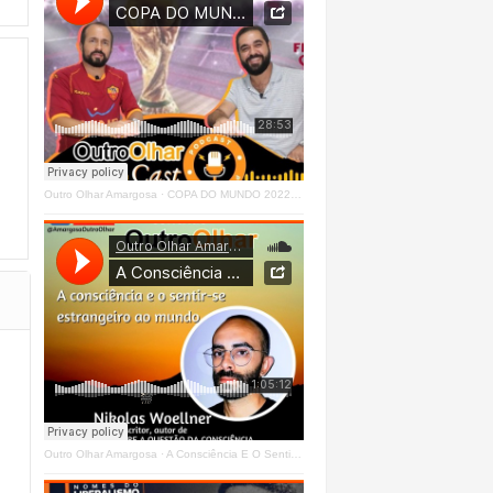
Outro Olhar Amargosa
·
COPA DO MUNDO 2022 - OUTRO OLHAR CAST #O1 Right
Outro Olhar Amargosa
·
A Consciência E O Sentir - Se Estrangeiro Ao Mundo