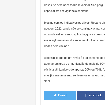
doses, se será necessário revacinar. São pergu
especialista em vigilância sanitária.
Mesmo com os indicativos positivos, Rosane ale
que, em 2021, ainda não se consiga vacinar co
ou ainda estiver sendo aplicada, que as pesso
evitar aglomeração, distanciamento. Ainda tem
dadas pela vacina."
A possibilidade de um revés é praticamente de
apontar um grau de imunização de mais de 90%.
eficácia atinja níveis de apenas 50% ou 70%. "
mas já será um alento se tivermos uma vacina 
*B.N
Tweet
facebook