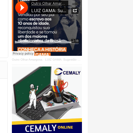
Outro Olhar Amargosa
·
LUIZ GAMA: Sugestão Outro Olhar