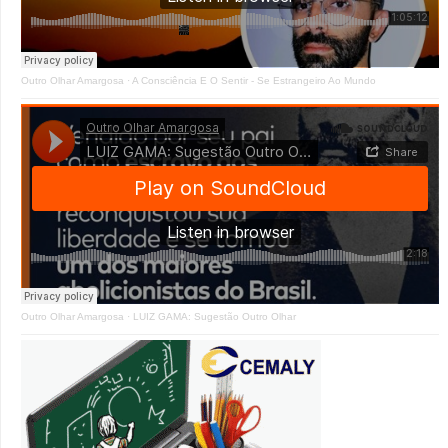
Outro Olhar Amargosa
·
A Consciência E O Sentir - Se Estrangeiro Ao Mundo
Outro Olhar Amargosa
·
LUIZ GAMA: Sugestão Outro Olhar