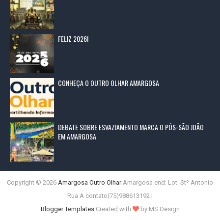
FELIZ 2026!
CONHEÇA O OUTRO OLHAR AMARGOSA
DEBATE SOBRE ESVAZIAMENTO MARCA O PÓS-SÃO JOÃO
EM AMARGOSA
Copyright ©
2026
Amargosa Outro Olhar
Amargosa end: Lot. Stº Antonio
Rua A contato(75)988613192 |
Blogger Templates
Created with
by MS Design