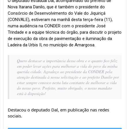
O deputado estadual Dal, acompanhado do prefeito de 
Nova Itarana Danilo, que é também o 
presidente do 
Consórcio de Desenvolvimento do Vale do Jiquiriçá 
(CONVALE),
 estiveram na manhã desta terça-feira (11), 
numa audiência na CONDER com o presidente José 
Trindade e a equipe técnica do órgão, para discutir o projeto 
de execução da obra de pavimentação e iluminação da 
Ladeira da Urbis II, no município de Amargosa. 
Quero destacar a importância dessa obra e o quanto fico feliz 
em poder levar ações para melhorar a vida do povo da minha 
querida cidade. Agradeço ao presidente da CONDER pela 
atenção destinada à nossa solicitação e ao prefeito Danilo por 
estar sempre conosco nesta luta constante de melhorar a vida 
do nosso povo. Prefeito, muito obrigado, o nosso mandato 
está à disposição!
Destacou o deputado Dal, em publicação nas redes 
sociais. 