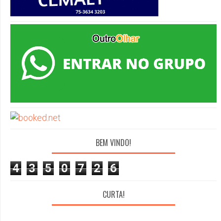
BEM VINDO!
4
3
5
0
7
2
6
CURTA!