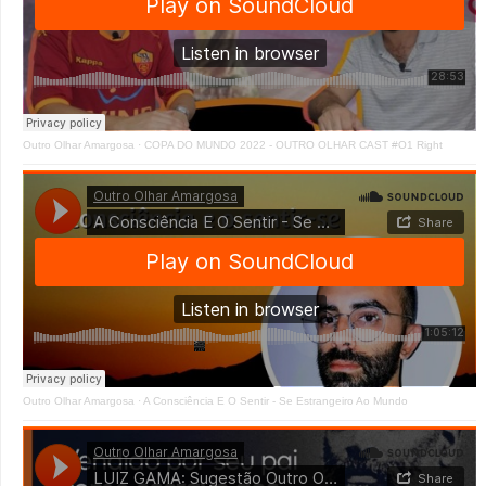
Outro Olhar Amargosa
·
COPA DO MUNDO 2022 - OUTRO OLHAR CAST #O1 Right
Outro Olhar Amargosa
·
A Consciência E O Sentir - Se Estrangeiro Ao Mundo