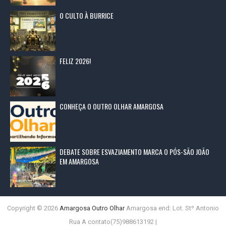
O CULTO À BURRICE
FELIZ 2026!
CONHEÇA O OUTRO OLHAR AMARGOSA
DEBATE SOBRE ESVAZIAMENTO MARCA O PÓS-SÃO JOÃO
EM AMARGOSA
Copyright ©
2026
Amargosa Outro Olhar
Amargosa end: Lot. Stº Antonio
Rua A contato(75)988613192 |