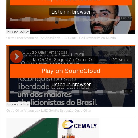
Outro Olhar Amargosa
·
A Consciência E O Sentir - Se Estrangeiro Ao Mundo
Outro Olhar Amargosa
·
LUIZ GAMA: Sugestão Outro Olhar