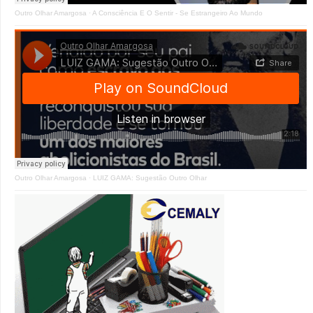
Outro Olhar Amargosa
·
A Consciência E O Sentir - Se Estrangeiro Ao Mundo
Outro Olhar Amargosa
·
LUIZ GAMA: Sugestão Outro Olhar