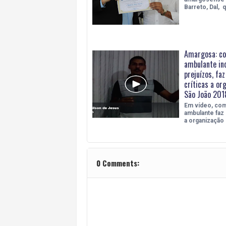
Barreto, Dal, 
Amargosa: co
ambulante in
prejuízos, fa
críticas a or
São João 201
Em vídeo, com
ambulante faz 
a organização
0 Comments: