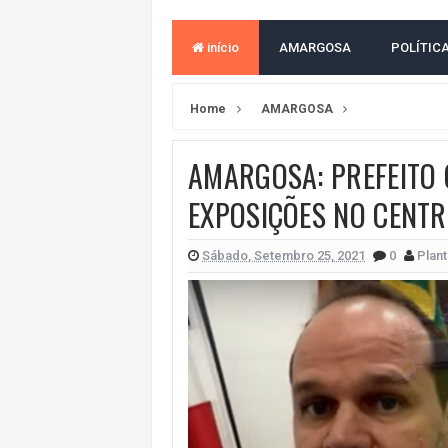
ELEIÇÕES NA BAHIA: PSOL E RED
início
AMARGOSA
POLÍTIC
BAHIA TEM PIOR DESEMPENHO D
MILEI CHAMA LULA DE "LADRÃO E
Home
AMARGOSA
ACM NETO LIDERA EM TODOS OS 
AMARGOSA: PREFEITO 
LEVARAM CELULARES: Prefeito e pres
EXPOSIÇÕES NO CENTR
CONVENÇÃO DO PT MARCA INÍCI
REDES SOCIAIS REFLETEM DISPU
Sábado, Setembro 25, 2021
0
Plant