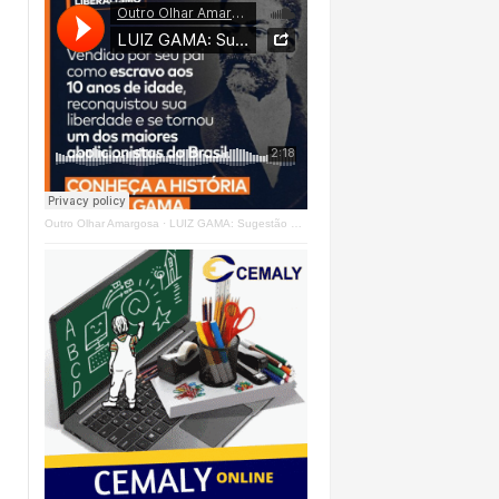
Outro Olhar Amargosa
·
LUIZ GAMA: Sugestão Outro Olhar