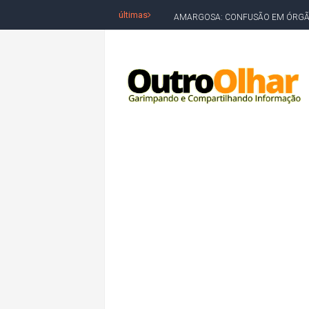
últimas
AMARGOSA: CONFUSÃO EM ÓRGÃO 
OUTRO OLHAR SE SOLIDARIZA COM
CAMPEONATO DE 'GRAU' TERMIN
VÍTIMA DE HOMICÍDIO EM SALVA
5. DEUS, SENHOR DO TEMPO E DA 
JERÔNIMO LIDERA REJEIÇÃO NA B
ACM NETO ABRE VANTAGEM NUMÉ
MORADOR DENUNCIA OBSTÁCULOS
BAHIA TEM 23 CIDADES COM MAIS
VAN ESCOLAR CAI EM RIO, MAS 
LULA E FLÁVIO BOLSONARO EMPA
BAHIA E CORINTHIANS EMPATAM
VITÓRIA PERDE PARA O REMO E S