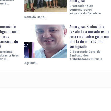
Amargosa
que é …
O vereador Xuxa
comemorou os
anúncios do Deputado
Ronaldo Carle…
merciante
Amargosa: Sindicalista
dignado com
faz alerta a moradores da
z duras
zona rural sobre golpe em
ganização do
oferta de empréstimo
8
consignado
erciante
O Secretario Geral do
duras críticas
Sindicato dos
 do S…
Trabalhadores Rurais e
Agricult…