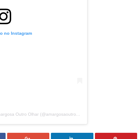
to no Instagram
Uma publicação compartilhada por Amargosa Outro Olhar (@amargosaoutroolhar)