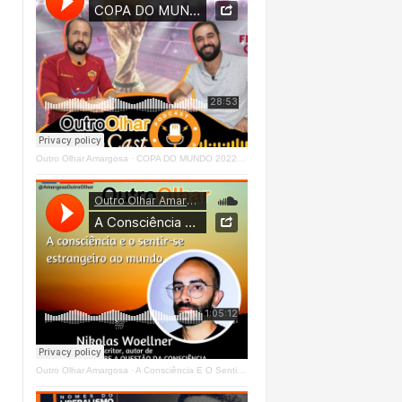
Outro Olhar Amargosa
·
COPA DO MUNDO 2022 - OUTRO OLHAR CAST #O1 Right
Outro Olhar Amargosa
·
A Consciência E O Sentir - Se Estrangeiro Ao Mundo