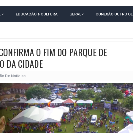
E OFICIALIZAM CHAPA PURA COM RONALDO MANSUR E MEIRE REIS
A
EDUCAÇÃO e CULTURA
GERAL
CONEXÃO OUTRO O
O NORDESTE NO ENSINO MÉDIO E LANTERNA NACIONAL NO ENSINO FUNDAME
 CORRUPTO" E ELEVA TENSÃO DIPLOMÁTICA ENTRE BRASIL E ARGENTINA
CENÁRIOS DA NOVA PESQUISA PARANÁ PARA O GOVERNO DA BAHIA
CONFIRMA O FIM DO PARQUE DE
idente de Câmara são furtados em convenção do PT na Bahia
O DA CIDADE
O DA CAMPANHA DE JERÔNIMO COM DISCURSO MODERADO DE LULA
TA PELO GOVERNO DA BAHIA COM VANTAGEM PARA ACM NETO EM ENQUETES
ão De Notícias