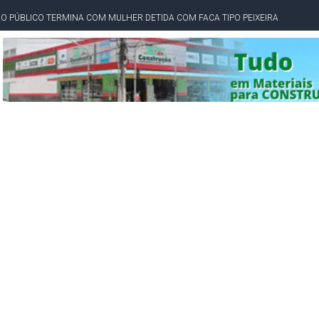
PÚBLICO TERMINA COM MULHER DETIDA COM FACA TIPO PEIXEIRA
 A PRÓ LYGIA E FAMILIARES PELO FALECIMENTO DO SR. CORI
A COM HOMEM MORTO A TIROS EM SALVADOR
DOR, LORAN PRAZERES FOI MORADOR DE AMARGOSA E ESTUDANTE DA UFRB
INFINITA MISERICÓRDIA
AHIA COM 40%; ACM NETO TEM 30%, DIZ PESQUISA
RICA SOBRE JERÔNIMO, MAS CENÁRIO SEGUE INDEFINIDO
 EM CALÇADAS E COBRA MAIS ACESSIBILIDADE EM AMARGOSA
 ELEITORES DO QUE HABITANTES; MUNIZ FERREIRA ESTÁ ENTRE ELAS
TODAS AS CRIANÇAS RECEBEM ALTA E PASSAM BEM APÓS ACIDENTE EM VARZED
TAM TECNICAMENTE NO 2º TURNO, DIZ PESQUISA
 EM JOGO PEGADO NA ARENA FONTE NOVA
E COMPLICA NA TABELA DO BRASILEIRÃO