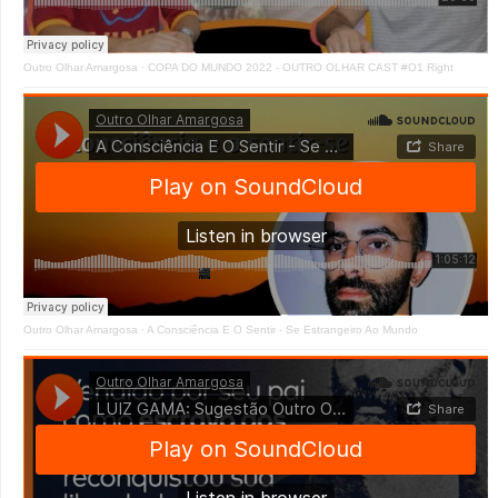
Outro Olhar Amargosa
·
COPA DO MUNDO 2022 - OUTRO OLHAR CAST #O1 Right
Outro Olhar Amargosa
·
A Consciência E O Sentir - Se Estrangeiro Ao Mundo