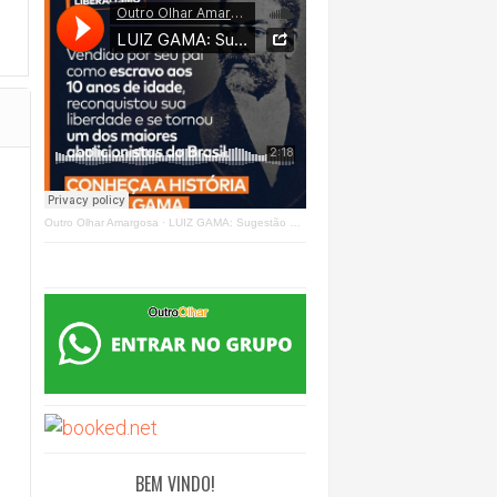
Outro Olhar Amargosa
·
LUIZ GAMA: Sugestão Outro Olhar
BEM VINDO!