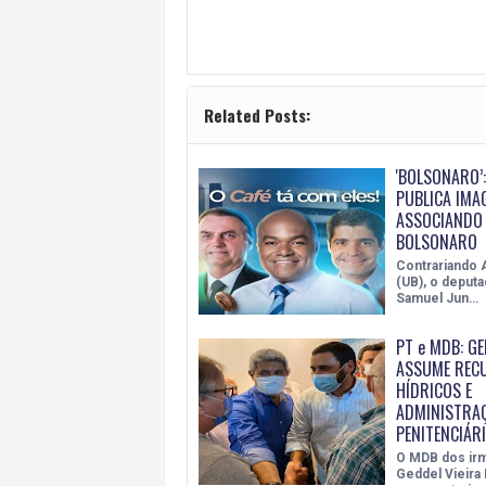
Related Posts:
'BOLSONARO’
PUBLICA IMA
ASSOCIANDO 
BOLSONARO
Contrariando
(UB), o deputa
Samuel Jun…
PT e MDB: GE
ASSUME REC
HÍDRICOS E
ADMINISTRA
PENITENCIÁR
O MDB dos irm
Geddel Vieira 