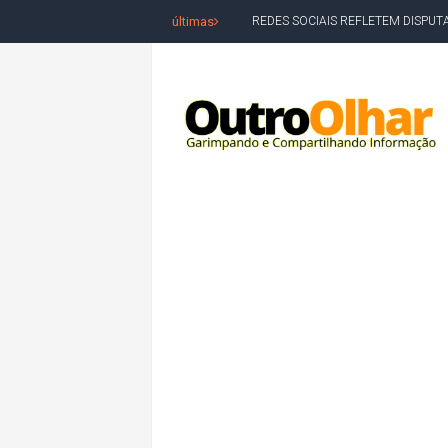
últimas
REDES SOCIAIS REFLETEM DISPU
AMARGOSA: CONFUSÃO EM ÓRGÃO 
OUTRO OLHAR SE SOLIDARIZA COM
CAMPEONATO DE 'GRAU' TERMIN
VÍTIMA DE HOMICÍDIO EM SALVA
5. DEUS, SENHOR DO TEMPO E DA 
JERÔNIMO LIDERA REJEIÇÃO NA B
ACM NETO ABRE VANTAGEM NUMÉ
MORADOR DENUNCIA OBSTÁCULOS
BAHIA TEM 23 CIDADES COM MAIS
VAN ESCOLAR CAI EM RIO, MAS 
LULA E FLÁVIO BOLSONARO EMPA
BAHIA E CORINTHIANS EMPATAM