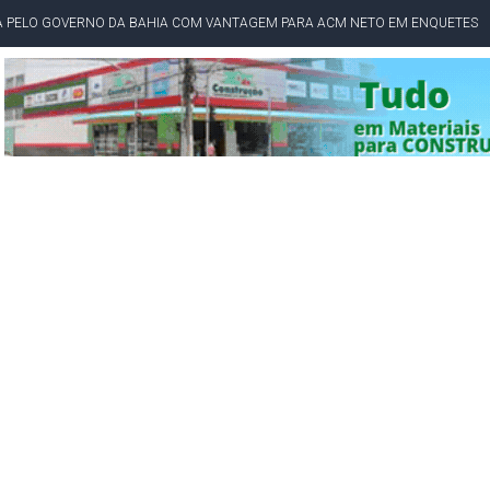
TA PELO GOVERNO DA BAHIA COM VANTAGEM PARA ACM NETO EM ENQUETES
PÚBLICO TERMINA COM MULHER DETIDA COM FACA TIPO PEIXEIRA
 A PRÓ LYGIA E FAMILIARES PELO FALECIMENTO DO SR. CORI
A COM HOMEM MORTO A TIROS EM SALVADOR
DOR, LORAN PRAZERES FOI MORADOR DE AMARGOSA E ESTUDANTE DA UFRB
INFINITA MISERICÓRDIA
AHIA COM 40%; ACM NETO TEM 30%, DIZ PESQUISA
RICA SOBRE JERÔNIMO, MAS CENÁRIO SEGUE INDEFINIDO
 EM CALÇADAS E COBRA MAIS ACESSIBILIDADE EM AMARGOSA
 ELEITORES DO QUE HABITANTES; MUNIZ FERREIRA ESTÁ ENTRE ELAS
TODAS AS CRIANÇAS RECEBEM ALTA E PASSAM BEM APÓS ACIDENTE EM VARZED
TAM TECNICAMENTE NO 2º TURNO, DIZ PESQUISA
 EM JOGO PEGADO NA ARENA FONTE NOVA