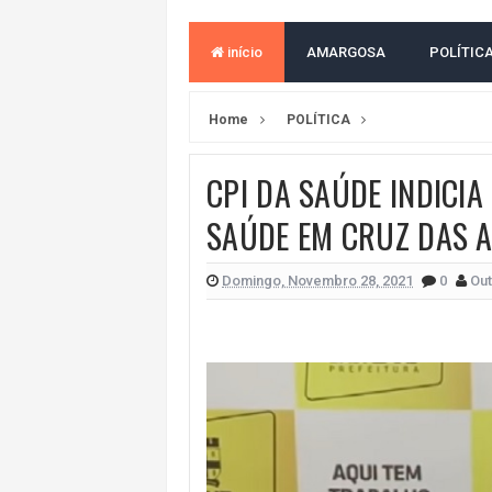
VITÓRIA PERDE PARA O REMO E S
início
AMARGOSA
POLÍTIC
ELEIÇÕES NA BAHIA: PSOL E RED
BAHIA TEM PIOR DESEMPENHO D
Home
POLÍTICA
MILEI CHAMA LULA DE "LADRÃO E
CPI DA SAÚDE INDICIA
ACM NETO LIDERA EM TODOS OS 
SAÚDE EM CRUZ DAS 
LEVARAM CELULARES: Prefeito e pres
CONVENÇÃO DO PT MARCA INÍCI
Domingo, Novembro 28, 2021
0
Out