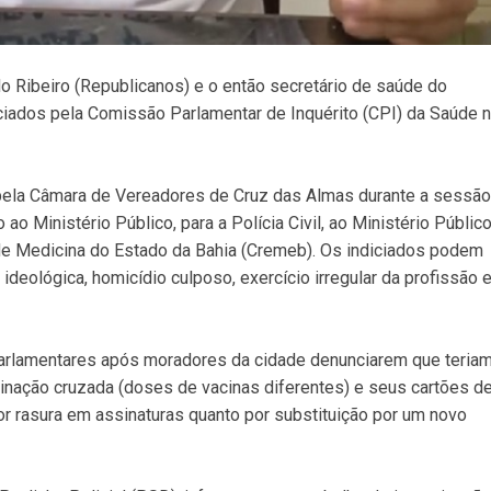
o Ribeiro (Republicanos) e o então secretário de saúde do
iciados pela Comissão Parlamentar de Inquérito (CPI) da Saúde 
do pela Câmara de Vereadores de Cruz das Almas durante a sessão
ao Ministério Público, para a Polícia Civil, ao Ministério Públic
de Medicina do Estado da Bahia (Cremeb). Os indiciados podem
deológica, homicídio culposo, exercício irregular da profissão 
parlamentares após moradores da cidade denunciarem que teria
nação cruzada (doses de vacinas diferentes) e seus cartões d
or rasura em assinaturas quanto por substituição por um novo