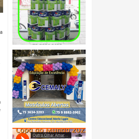
na
o
e
m
e