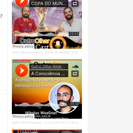
 7
Outro Olhar Amargosa
·
COPA DO MUNDO 2022 - OUTRO OLHAR CAST #O1 Right
Outro Olhar Amargosa
·
A Consciência E O Sentir - Se Estrangeiro Ao Mundo