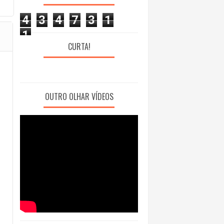
4
3
4
7
3
1
1
CURTA!
OUTRO OLHAR VÍDEOS