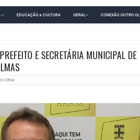
E COMPLICA NA TABELA DO BRASILEIRÃO
A
EDUCAÇÃO e CULTURA
GERAL
CONEXÃO OUTRO O
E OFICIALIZAM CHAPA PURA COM RONALDO MANSUR E MEIRE REIS
O NORDESTE NO ENSINO MÉDIO E LANTERNA NACIONAL NO ENSINO FUNDAME
 CORRUPTO" E ELEVA TENSÃO DIPLOMÁTICA ENTRE BRASIL E ARGENTINA
 PREFEITO E SECRETÁRIA MUNICIPAL DE
CENÁRIOS DA NOVA PESQUISA PARANÁ PARA O GOVERNO DA BAHIA
ALMAS
idente de Câmara são furtados em convenção do PT na Bahia
O DA CAMPANHA DE JERÔNIMO COM DISCURSO MODERADO DE LULA
ro Olhar