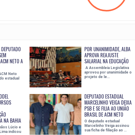
: DEPUTADO
POR UNANIMIDADE, ALBA
GEM
APROVA REAJUSTE
ACM NETO A
SALARIAL NA EDUCAÇÃO
A Assembleia Legislativa
aprovou por unanimidade o
 ACM Neto
projeto de le…
do estadual
DDEL
DEPUTADO ESTADUAL
URSOS
MARCELINHO VEIGA DEIXA
PSB E SE FILIA AO UNIÃO
ÇÃO
BRASIL DE ACM NETO
IA NA BAHIA
O deputado estadual
Marcelinho Veiga assinou
ãos Lúcio e
sua ficha de filiação ao …
Lima indicou