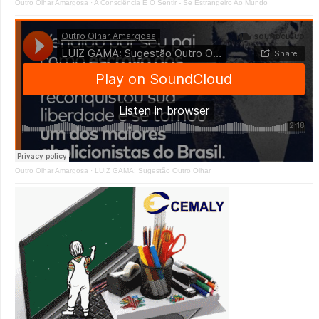
Outro Olhar Amargosa
·
A Consciência E O Sentir - Se Estrangeiro Ao Mundo
Outro Olhar Amargosa
·
LUIZ GAMA: Sugestão Outro Olhar