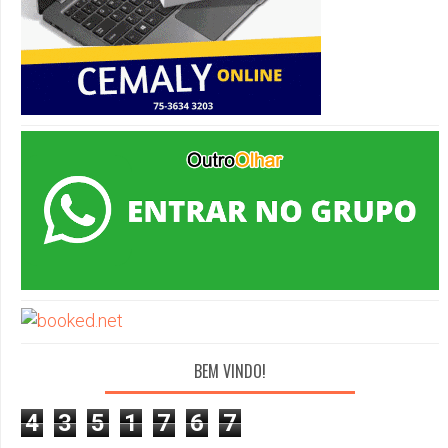
BEM VINDO!
4
3
5
1
7
6
7