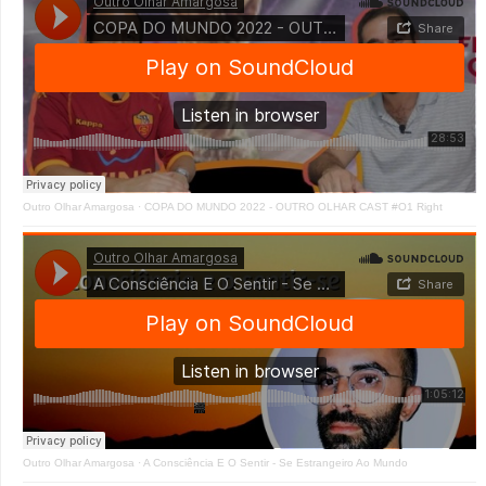
Outro Olhar Amargosa
·
COPA DO MUNDO 2022 - OUTRO OLHAR CAST #O1 Right
Outro Olhar Amargosa
·
A Consciência E O Sentir - Se Estrangeiro Ao Mundo