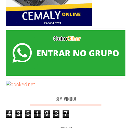
BEM VINDO!
4
3
5
1
9
3
7