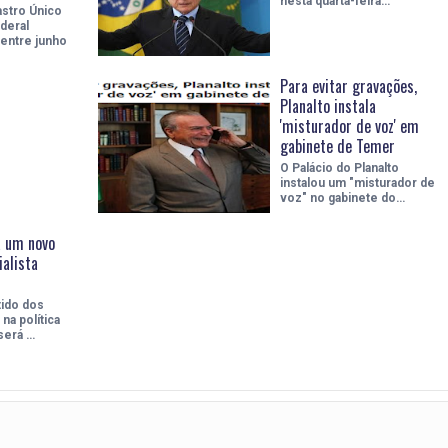
nesta quarta-feira…
stro Único
deral
entre junho
Para evitar gravações,
Planalto instala
'misturador de voz' em
gabinete de Temer
O Palácio do Planalto
instalou um "misturador de
voz" no gabinete do…
á um novo
ialista
tido dos
na política
 será …