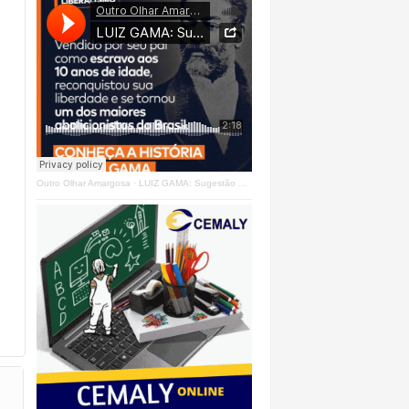
Outro Olhar Amargosa
·
LUIZ GAMA: Sugestão Outro Olhar