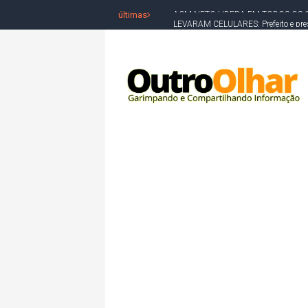
últimas
LEVARAM CELULARES: Prefeito e pres
CONVENÇÃO DO PT MARCA INÍCI
REDES SOCIAIS REFLETEM DISPU
AMARGOSA: CONFUSÃO EM ÓRGÃO 
OUTRO OLHAR SE SOLIDARIZA COM
CAMPEONATO DE 'GRAU' TERMIN
VÍTIMA DE HOMICÍDIO EM SALVA
5. DEUS, SENHOR DO TEMPO E DA 
JERÔNIMO LIDERA REJEIÇÃO NA B
ACM NETO ABRE VANTAGEM NUMÉ
MORADOR DENUNCIA OBSTÁCULOS
BAHIA TEM 23 CIDADES COM MAIS
VAN ESCOLAR CAI EM RIO, MAS 