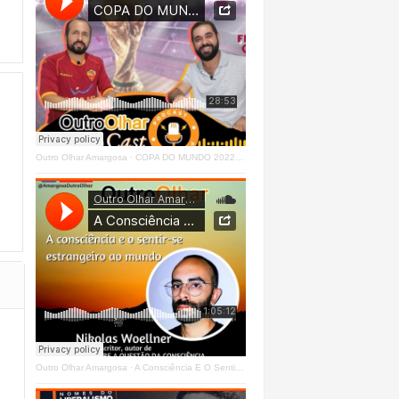
Outro Olhar Amargosa
·
COPA DO MUNDO 2022 - OUTRO OLHAR CAST #O1 Right
Outro Olhar Amargosa
·
A Consciência E O Sentir - Se Estrangeiro Ao Mundo