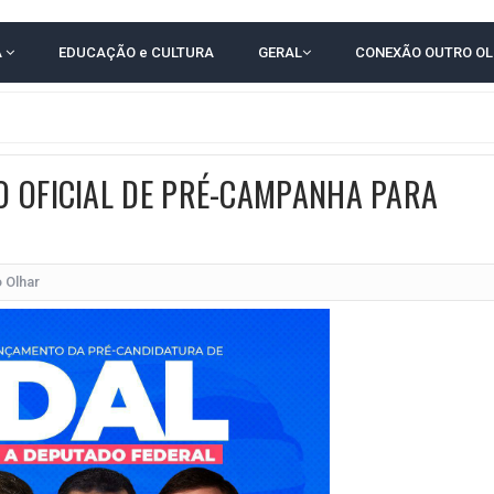
TAM TECNICAMENTE NO 2º TURNO, DIZ PESQUISA
A
EDUCAÇÃO e CULTURA
GERAL
CONEXÃO OUTRO O
 EM JOGO PEGADO NA ARENA FONTE NOVA
ÇA ELEITORAL REALIZA SIMULAÇÃO DE VOTAÇÃO
POR 4 A 0 NO BARRADÃO E AVANÇA ÀS QUARTAS DE FINAL DA COPA DO BRASIL
O OFICIAL DE PRÉ-CAMPANHA PARA
O NORDESTE NO ENSINO MÉDIO E LANTERNA NACIONAL NO ENSINO FUNDAME
 CORRUPTO" E ELEVA TENSÃO DIPLOMÁTICA ENTRE BRASIL E ARGENTINA
CENÁRIOS DA NOVA PESQUISA PARANÁ PARA O GOVERNO DA BAHIA
 Olhar