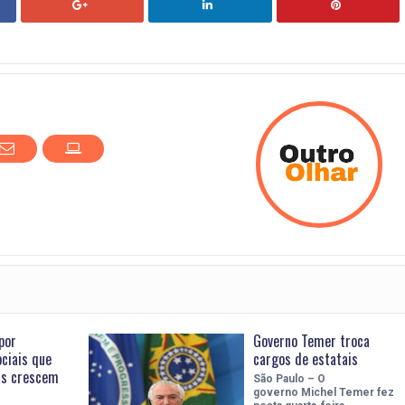
por
Governo Temer troca
ciais que
cargos de estatais
as crescem
São Paulo – O
governo Michel Temer fez