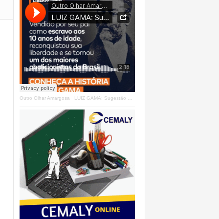
Outro Olhar Amargosa
·
LUIZ GAMA: Sugestão Outro Olhar