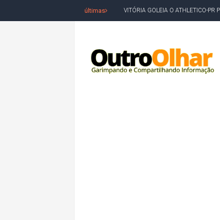
últimas
VITÓRIA GOLEIA O ATHLETICO-PR 
BAHIA TEM PIOR DESEMPENHO D
MILEI CHAMA LULA DE "LADRÃO E
ACM NETO LIDERA EM TODOS OS 
LEVARAM CELULARES: Prefeito e pres
CONVENÇÃO DO PT MARCA INÍCI
REDES SOCIAIS REFLETEM DISPU
AMARGOSA: CONFUSÃO EM ÓRGÃO 
OUTRO OLHAR SE SOLIDARIZA COM
CAMPEONATO DE 'GRAU' TERMIN
VÍTIMA DE HOMICÍDIO EM SALVA
5. DEUS, SENHOR DO TEMPO E DA 
JERÔNIMO LIDERA REJEIÇÃO NA B