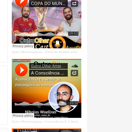
Outro Olhar Amargosa
·
COPA DO MUNDO 2022 - OUTRO OLHAR CAST #O1 Right
Outro Olhar Amargosa
·
A Consciência E O Sentir - Se Estrangeiro Ao Mundo