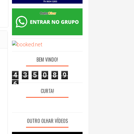
BEM VINDO!
4
3
5
0
8
9
6
CURTA!
OUTRO OLHAR VÍDEOS