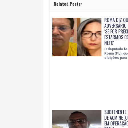
Related Posts:
ROMA DIZ QU
ADVERSÁRIO 
‘SE FOR PREC
ESTARMOS C
NETO'
O deputado fe
Roma (PL), qu
eleições para
SUBTENENTE
DE ACM NETO
EM OPERAÇÃO