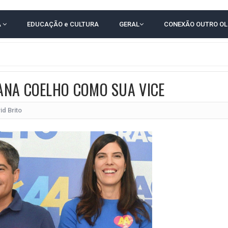
RICA SOBRE JERÔNIMO, MAS CENÁRIO SEGUE INDEFINIDO
A
EDUCAÇÃO e CULTURA
GERAL
CONEXÃO OUTRO O
 EM CALÇADAS E COBRA MAIS ACESSIBILIDADE EM AMARGOSA
 ELEITORES DO QUE HABITANTES; MUNIZ FERREIRA ESTÁ ENTRE ELAS
TODAS AS CRIANÇAS RECEBEM ALTA E PASSAM BEM APÓS ACIDENTE EM VARZED
ANA COELHO COMO SUA VICE
TAM TECNICAMENTE NO 2º TURNO, DIZ PESQUISA
 EM JOGO PEGADO NA ARENA FONTE NOVA
id Brito
ÇA ELEITORAL REALIZA SIMULAÇÃO DE VOTAÇÃO