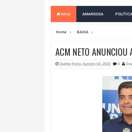
ACM NETO ABRE VANTAGEM NUMÉ
início
AMARGOSA
POLÍTIC
MORADOR DENUNCIA OBSTÁCULOS
BAHIA TEM 23 CIDADES COM MAIS
Home
BAHIA
VAN ESCOLAR CAI EM RIO, MAS 
ACM NETO ANUNCIOU 
LULA E FLÁVIO BOLSONARO EMPA
BAHIA E CORINTHIANS EMPATAM
Quinta-Feira, Agosto 04, 2022
0
Dav
NO CENTRO DE AMARGOSA, JUSTI