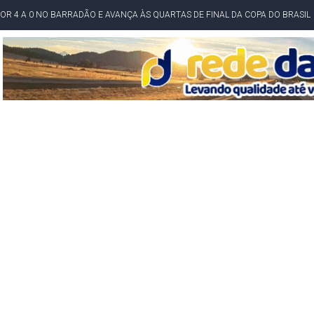
POR 4 A 0 NO BARRADÃO E AVANÇA ÀS QUARTAS DE FINAL DA COPA DO BRASIL
O NORDESTE NO ENSINO MÉDIO E LANTERNA NACIONAL NO ENSINO FUNDAME
 CORRUPTO" E ELEVA TENSÃO DIPLOMÁTICA ENTRE BRASIL E ARGENTINA
CENÁRIOS DA NOVA PESQUISA PARANÁ PARA O GOVERNO DA BAHIA
idente de Câmara são furtados em convenção do PT na Bahia
O DA CAMPANHA DE JERÔNIMO COM DISCURSO MODERADO DE LULA
TA PELO GOVERNO DA BAHIA COM VANTAGEM PARA ACM NETO EM ENQUETES
PÚBLICO TERMINA COM MULHER DETIDA COM FACA TIPO PEIXEIRA
 A PRÓ LYGIA E FAMILIARES PELO FALECIMENTO DO SR. CORI
A COM HOMEM MORTO A TIROS EM SALVADOR
DOR, LORAN PRAZERES FOI MORADOR DE AMARGOSA E ESTUDANTE DA UFRB
INFINITA MISERICÓRDIA
AHIA COM 40%; ACM NETO TEM 30%, DIZ PESQUISA