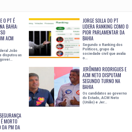
E O PT É
JORGE SOLLA DO PT
NA BAHIA:
LIDERA RANKING COMO O
ISO
PIOR PARLAMENTAR DA
OM ACM
BAHIA
Segundo o Ranking dos
Políticos, grupo da
deral João
sociedade civil que avalia
e disputou as
o…
 gover…
JERÔNIMO RODRIGUES E
ACM NETO DISPUTAM
SEGUNDO TURNO NA
BAHIA
Os candidatos ao governo
do Estado, ACM Neto
(União) e Jer…
 SEGURANÇA
 É MORTO
 DA PM DA