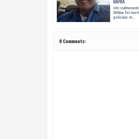
BAHIA
Um subtenente
Militar foi mo
policiais m…
0 Comments: