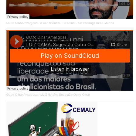
Outro Olhar Amargosa
·
A Consciência E O Sentir - Se Estrangeiro Ao Mundo
Outro Olhar Amargosa
·
LUIZ GAMA: Sugestão Outro Olhar