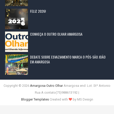
FELIZ 2026!
CONHEÇA O OUTRO OLHAR AMARGOSA
DEBATE SOBRE ESVAZIAMENTO MARCA O PÓS-SÃO JOÃO
EM AMARGOSA
Copyright ©
2026
Amargosa Outro Olhar
Amargosa end: Lot. Stº Antonio
Rua A contato(75)988613192 |
Blogger Templates
Created with
by MS Design