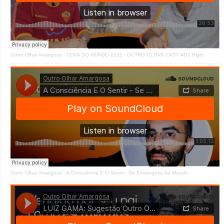
Outro Olhar Amargosa
·
COPA DO MUNDO 2022 - OUTRO OLHAR CAST #O1 Right
Outro Olhar Amargosa
·
A Consciência E O Sentir - Se Estrangeiro Ao Mundo