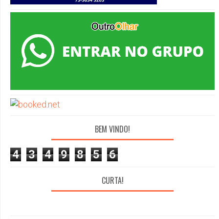
BEM VINDO!
4
3
4
9
8
5
6
CURTA!