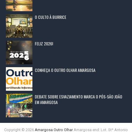
O CULTO À BURRICE
FELIZ 2026!
CONHEÇA O OUTRO OLHAR AMARGOSA
DEBATE SOBRE ESVAZIAMENTO MARCA O PÓS-SÃO JOÃO
EM AMARGOSA
Copyright ©
2026
Amargosa Outro Olhar
Amargosa end: Lot. Stº Antonio