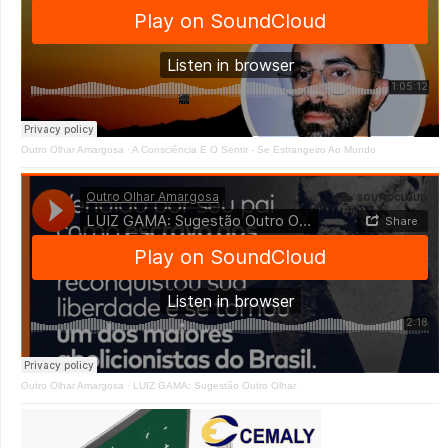
Outro Olhar Amargosa
·
A Consciência E O Sentir - Se Estrangeiro Ao Mundo
Outro Olhar Amargosa
·
LUIZ GAMA: Sugestão Outro Olhar