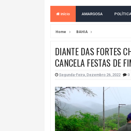
VAN ESCOLAR CAI EM RIO, MAS 
início
AMARGOSA
POLÍTIC
LULA E FLÁVIO BOLSONARO EMPA
BAHIA E CORINTHIANS EMPATAM
Home
BAHIA
VITÓRIA PERDE PARA O REMO E S
DIANTE DAS FORTES CH
ELEIÇÕES NA BAHIA: PSOL E RED
CANCELA FESTAS DE F
DEFENSORIA PÚBLICA REALIZA M
MILEI CHAMA LULA DE "LADRÃO E
Segunda-Feira, Dezembro 26, 2022
0