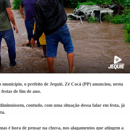
 município, o prefeito de Jequié, Zé Cocá (PP) anunciou, nesta
 festas de fim de ano.
iminuíssem, contudo, com uma situação dessa falar em festa, já
ta.
, mas é hora de pensar na chuva, nos alagamentos que atingem a