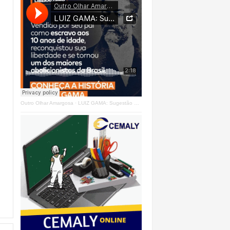
Outro Olhar Amargosa
·
LUIZ GAMA: Sugestão Outro Olhar