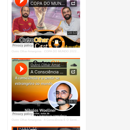
Outro Olhar Amargosa
·
COPA DO MUNDO 2022 - OUTRO OLHAR CAST #O1 Right
Outro Olhar Amargosa
·
A Consciência E O Sentir - Se Estrangeiro Ao Mundo