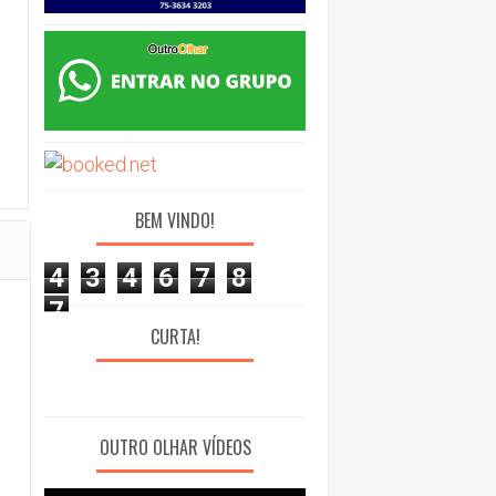
BEM VINDO!
4
3
4
6
7
8
7
CURTA!
OUTRO OLHAR VÍDEOS