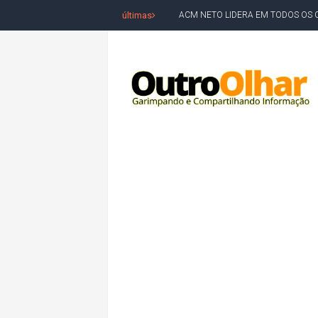
últimas
ACM NETO LIDERA EM TODOS OS 
LEVARAM CELULARES: Prefeito e pres
CONVENÇÃO DO PT MARCA INÍCI
REDES SOCIAIS REFLETEM DISPU
AMARGOSA: CONFUSÃO EM ÓRGÃO 
OUTRO OLHAR SE SOLIDARIZA COM
CAMPEONATO DE 'GRAU' TERMIN
VÍTIMA DE HOMICÍDIO EM SALVA
5. DEUS, SENHOR DO TEMPO E DA 
JERÔNIMO LIDERA REJEIÇÃO NA B
ACM NETO ABRE VANTAGEM NUMÉ
MORADOR DENUNCIA OBSTÁCULOS
BAHIA TEM 23 CIDADES COM MAIS