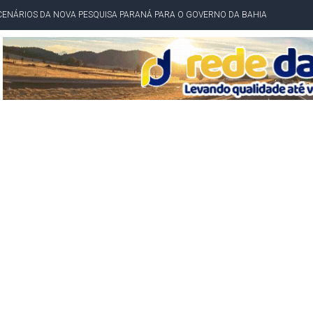
CENÁRIOS DA NOVA PESQUISA PARANÁ PARA O GOVERNO DA BAHIA
idente de Câmara são furtados em convenção do PT na Bahia
O DA CAMPANHA DE JERÔNIMO COM DISCURSO MODERADO DE LULA
TA PELO GOVERNO DA BAHIA COM VANTAGEM PARA ACM NETO EM ENQUETES
PÚBLICO TERMINA COM MULHER DETIDA COM FACA TIPO PEIXEIRA
 A PRÓ LYGIA E FAMILIARES PELO FALECIMENTO DO SR. CORI
A COM HOMEM MORTO A TIROS EM SALVADOR
DOR, LORAN PRAZERES FOI MORADOR DE AMARGOSA E ESTUDANTE DA UFRB
INFINITA MISERICÓRDIA
AHIA COM 40%; ACM NETO TEM 30%, DIZ PESQUISA
RICA SOBRE JERÔNIMO, MAS CENÁRIO SEGUE INDEFINIDO
 EM CALÇADAS E COBRA MAIS ACESSIBILIDADE EM AMARGOSA
 ELEITORES DO QUE HABITANTES; MUNIZ FERREIRA ESTÁ ENTRE ELAS