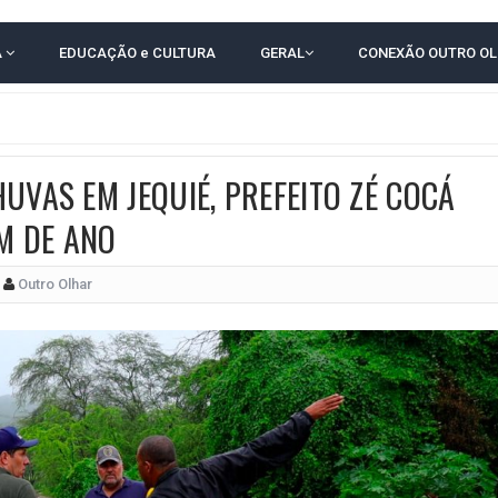
TODAS AS CRIANÇAS RECEBEM ALTA E PASSAM BEM APÓS ACIDENTE EM VARZED
A
EDUCAÇÃO e CULTURA
GERAL
CONEXÃO OUTRO O
TAM TECNICAMENTE NO 2º TURNO, DIZ PESQUISA
 EM JOGO PEGADO NA ARENA FONTE NOVA
E COMPLICA NA TABELA DO BRASILEIRÃO
UVAS EM JEQUIÉ, PREFEITO ZÉ COCÁ
E OFICIALIZAM CHAPA PURA COM RONALDO MANSUR E MEIRE REIS
IM DE ANO
UTIRÃO GRATUITO DE DNA EM AMARGOSA PARA RECONHECIMENTO DE PATERN
 CORRUPTO" E ELEVA TENSÃO DIPLOMÁTICA ENTRE BRASIL E ARGENTINA
Outro Olhar