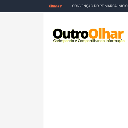
últimas
REDES SOCIAIS REFLETEM DISPU
AMARGOSA: CONFUSÃO EM ÓRGÃO 
OUTRO OLHAR SE SOLIDARIZA COM
CAMPEONATO DE 'GRAU' TERMIN
VÍTIMA DE HOMICÍDIO EM SALVA
5. DEUS, SENHOR DO TEMPO E DA 
JERÔNIMO LIDERA REJEIÇÃO NA B
ACM NETO ABRE VANTAGEM NUMÉ
MORADOR DENUNCIA OBSTÁCULOS
BAHIA TEM 23 CIDADES COM MAIS
VAN ESCOLAR CAI EM RIO, MAS 
LULA E FLÁVIO BOLSONARO EMPA
BAHIA E CORINTHIANS EMPATAM