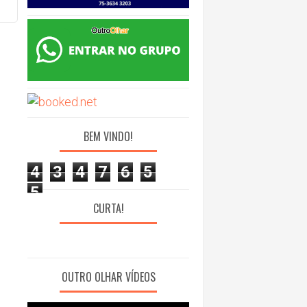
BEM VINDO!
4
3
4
7
6
5
5
CURTA!
OUTRO OLHAR VÍDEOS