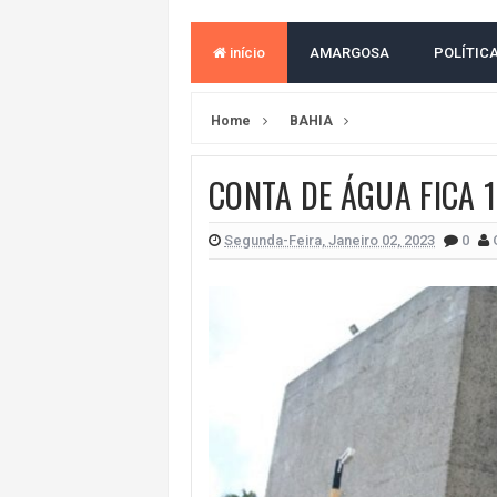
VITÓRIA PERDE PARA O REMO E S
início
AMARGOSA
POLÍTIC
ELEIÇÕES NA BAHIA: PSOL E RED
BAHIA TEM PIOR DESEMPENHO D
Home
BAHIA
MILEI CHAMA LULA DE "LADRÃO E
CONTA DE ÁGUA FICA 
ACM NETO LIDERA EM TODOS OS 
LEVARAM CELULARES: Prefeito e pres
Segunda-Feira, Janeiro 02, 2023
0
CONVENÇÃO DO PT MARCA INÍCI