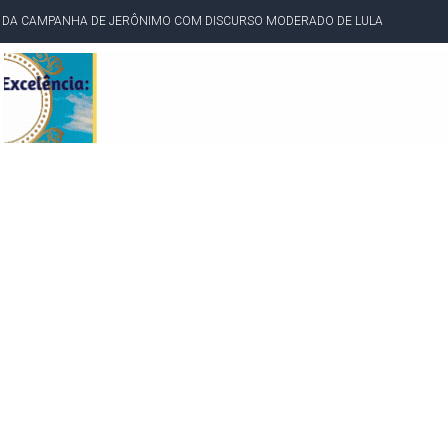
TA PELO GOVERNO DA BAHIA COM VANTAGEM PARA ACM NETO EM ENQUETES
PÚBLICO TERMINA COM MULHER DETIDA COM FACA TIPO PEIXEIRA
 A PRÓ LYGIA E FAMILIARES PELO FALECIMENTO DO SR. CORI
A COM HOMEM MORTO A TIROS EM SALVADOR
DOR, LORAN PRAZERES FOI MORADOR DE AMARGOSA E ESTUDANTE DA UFRB
INFINITA MISERICÓRDIA
AHIA COM 40%; ACM NETO TEM 30%, DIZ PESQUISA
RICA SOBRE JERÔNIMO, MAS CENÁRIO SEGUE INDEFINIDO
 EM CALÇADAS E COBRA MAIS ACESSIBILIDADE EM AMARGOSA
 ELEITORES DO QUE HABITANTES; MUNIZ FERREIRA ESTÁ ENTRE ELAS
TODAS AS CRIANÇAS RECEBEM ALTA E PASSAM BEM APÓS ACIDENTE EM VARZED
TAM TECNICAMENTE NO 2º TURNO, DIZ PESQUISA
 EM JOGO PEGADO NA ARENA FONTE NOVA