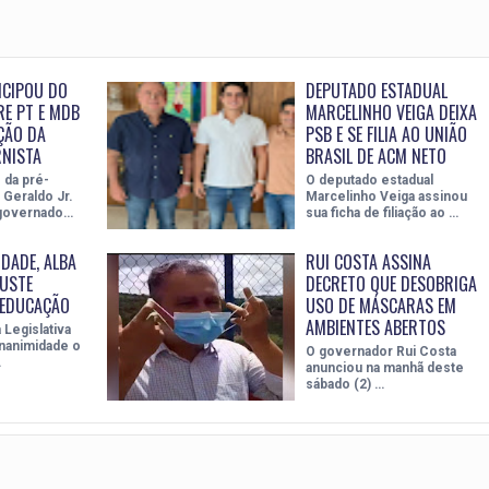
ICIPOU DO
DEPUTADO ESTADUAL
E PT E MDB
MARCELINHO VEIGA DEIXA
ÇÃO DA
PSB E SE FILIA AO UNIÃO
NISTA
BRASIL DE ACM NETO
 da pré-
O deputado estadual
 Geraldo Jr.
Marcelinho Veiga assinou
-governado…
sua ficha de filiação ao …
DADE, ALBA
RUI COSTA ASSINA
USTE
DECRETO QUE DESOBRIGA
 EDUCAÇÃO
USO DE MÁSCARAS EM
AMBIENTES ABERTOS
Legislativa
nanimidade o
O governador Rui Costa
…
anunciou na manhã deste
sábado (2) …