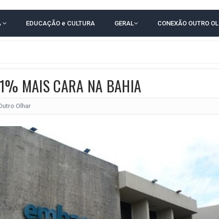
E COMPLICA NA TABELA DO BRASILEIRÃO
A
EDUCAÇÃO e CULTURA
GERAL
CONEXÃO OUTRO O
E OFICIALIZAM CHAPA PURA COM RONALDO MANSUR E MEIRE REIS
O NORDESTE NO ENSINO MÉDIO E LANTERNA NACIONAL NO ENSINO FUNDAME
 CORRUPTO" E ELEVA TENSÃO DIPLOMÁTICA ENTRE BRASIL E ARGENTINA
11% MAIS CARA NA BAHIA
CENÁRIOS DA NOVA PESQUISA PARANÁ PARA O GOVERNO DA BAHIA
idente de Câmara são furtados em convenção do PT na Bahia
Outro Olhar
O DA CAMPANHA DE JERÔNIMO COM DISCURSO MODERADO DE LULA