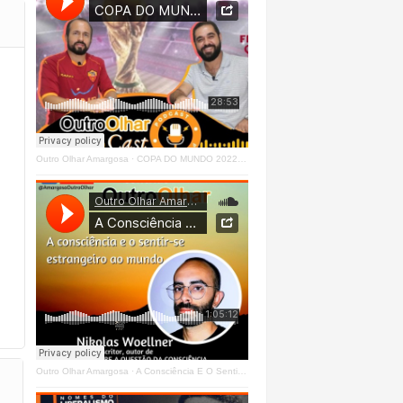
Outro Olhar Amargosa
·
COPA DO MUNDO 2022 - OUTRO OLHAR CAST #O1 Right
Outro Olhar Amargosa
·
A Consciência E O Sentir - Se Estrangeiro Ao Mundo