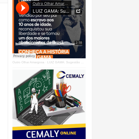
Outro Olhar Amargosa
·
LUIZ GAMA: Sugestão Outro Olhar