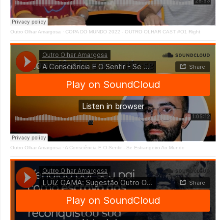
Outro Olhar Amargosa
·
COPA DO MUNDO 2022 - OUTRO OLHAR CAST #O1 Right
Outro Olhar Amargosa
·
A Consciência E O Sentir - Se Estrangeiro Ao Mundo