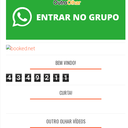
BEM VINDO!
4
3
4
9
2
1
1
CURTA!
OUTRO OLHAR VÍDEOS