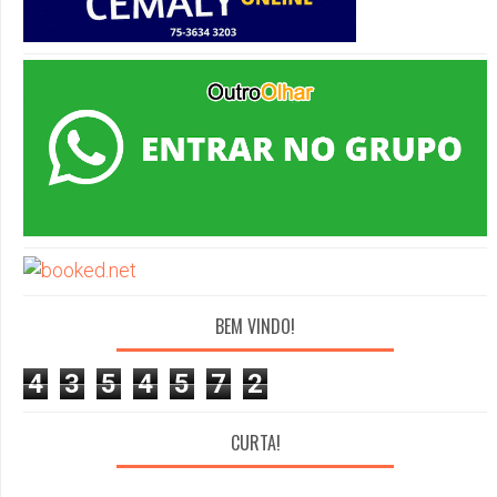
BEM VINDO!
4
3
5
4
5
7
2
CURTA!