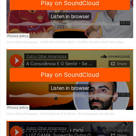
Outro Olhar Amargosa
·
COPA DO MUNDO 2022 - OUTRO OLHAR CAST #O1 Right
Outro Olhar Amargosa
·
A Consciência E O Sentir - Se Estrangeiro Ao Mundo