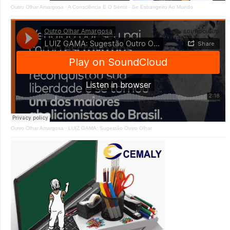
Outro Olhar Amargosa
·
A Consciência E O Sentir - Se Estrangeiro Ao Mundo
Outro Olhar Amargosa
·
LUIZ GAMA: Sugestão Outro Olhar