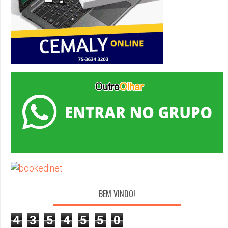
BEM VINDO!
4
3
5
4
5
5
0