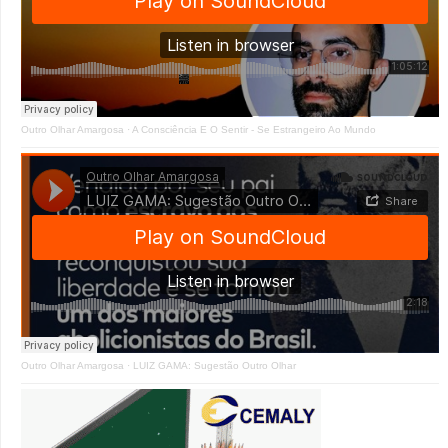
Outro Olhar Amargosa
·
A Consciência E O Sentir - Se Estrangeiro Ao Mundo
Outro Olhar Amargosa
·
LUIZ GAMA: Sugestão Outro Olhar