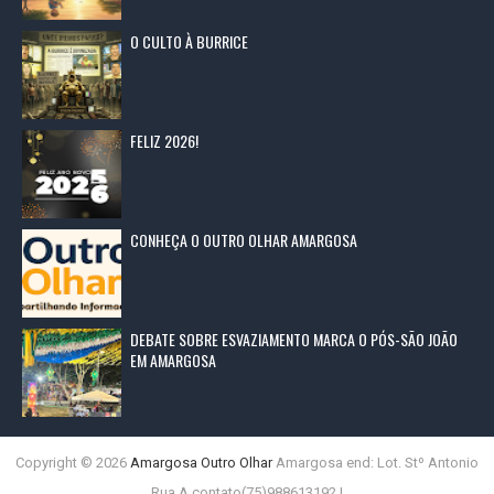
O CULTO À BURRICE
FELIZ 2026!
CONHEÇA O OUTRO OLHAR AMARGOSA
DEBATE SOBRE ESVAZIAMENTO MARCA O PÓS-SÃO JOÃO
EM AMARGOSA
Copyright ©
2026
Amargosa Outro Olhar
Amargosa end: Lot. Stº Antonio
Rua A contato(75)988613192 |