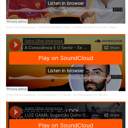
Outro Olhar Amargosa
·
COPA DO MUNDO 2022 - OUTRO OLHAR CAST #O1 Right
Outro Olhar Amargosa
·
A Consciência E O Sentir - Se Estrangeiro Ao Mundo