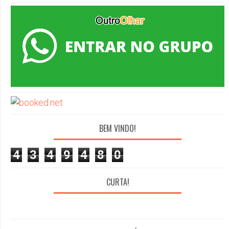
BEM VINDO!
4
3
4
9
4
8
0
CURTA!