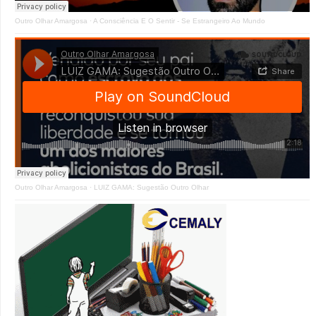
Outro Olhar Amargosa
·
A Consciência E O Sentir - Se Estrangeiro Ao Mundo
Outro Olhar Amargosa
·
LUIZ GAMA: Sugestão Outro Olhar