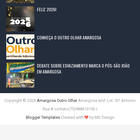
FELIZ 2026!
CONHEÇA O OUTRO OLHAR AMARGOSA
DEBATE SOBRE ESVAZIAMENTO MARCA O PÓS-SÃO JOÃO
EM AMARGOSA
Copyright ©
2026
Amargosa Outro Olhar
Amargosa end: Lot. Stº Antonio
Rua A contato(75)988613192 |
Blogger Templates
Created with
by MS Design