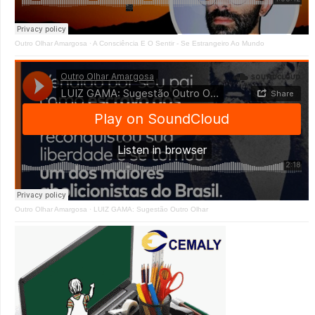
Outro Olhar Amargosa
·
A Consciência E O Sentir - Se Estrangeiro Ao Mundo
Outro Olhar Amargosa
·
LUIZ GAMA: Sugestão Outro Olhar