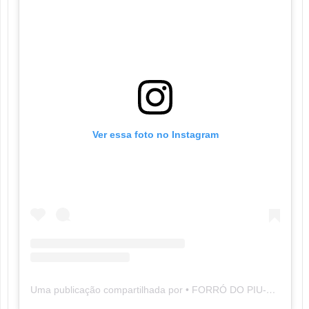
Ver essa foto no Instagram
Uma publicação compartilhada por • FORRÓ DO PIU-PIU • (@forrodopiupiu)