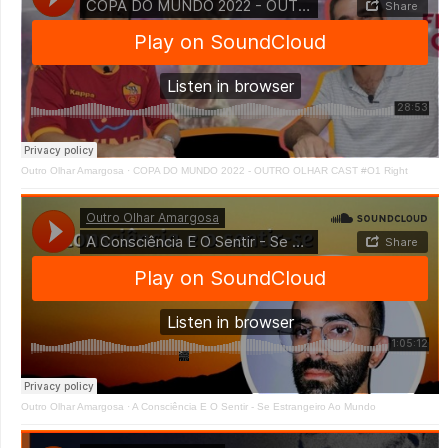
Outro Olhar Amargosa
·
COPA DO MUNDO 2022 - OUTRO OLHAR CAST #O1 Right
Outro Olhar Amargosa
·
A Consciência E O Sentir - Se Estrangeiro Ao Mundo