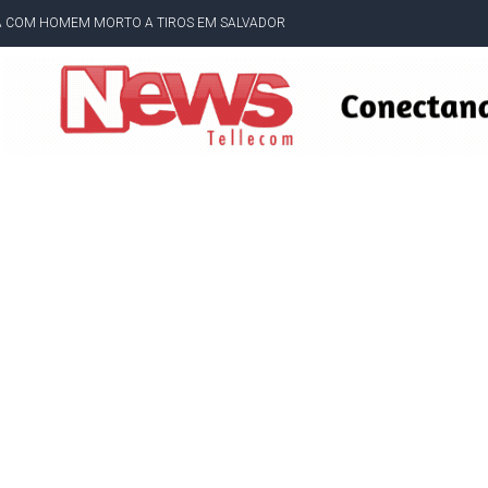
A COM HOMEM MORTO A TIROS EM SALVADOR
DOR, LORAN PRAZERES FOI MORADOR DE AMARGOSA E ESTUDANTE DA UFRB
INFINITA MISERICÓRDIA
AHIA COM 40%; ACM NETO TEM 30%, DIZ PESQUISA
RICA SOBRE JERÔNIMO, MAS CENÁRIO SEGUE INDEFINIDO
 EM CALÇADAS E COBRA MAIS ACESSIBILIDADE EM AMARGOSA
 ELEITORES DO QUE HABITANTES; MUNIZ FERREIRA ESTÁ ENTRE ELAS
TODAS AS CRIANÇAS RECEBEM ALTA E PASSAM BEM APÓS ACIDENTE EM VARZED
TAM TECNICAMENTE NO 2º TURNO, DIZ PESQUISA
 EM JOGO PEGADO NA ARENA FONTE NOVA
E COMPLICA NA TABELA DO BRASILEIRÃO
E OFICIALIZAM CHAPA PURA COM RONALDO MANSUR E MEIRE REIS
UTIRÃO GRATUITO DE DNA EM AMARGOSA PARA RECONHECIMENTO DE PATERN