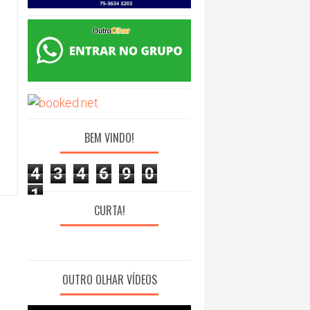
BEM VINDO!
4
3
4
6
9
0
1
CURTA!
OUTRO OLHAR VÍDEOS