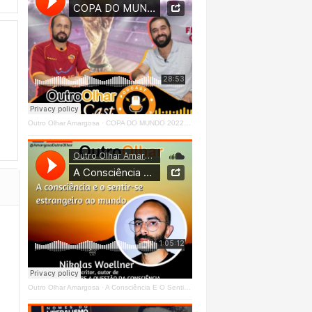
Outro Olhar Amargosa
·
COPA DO MUNDO 2022 - OUTRO OLHAR CAST #O1 Right
Outro Olhar Amargosa
·
A Consciência E O Sentir - Se Estrangeiro Ao Mundo