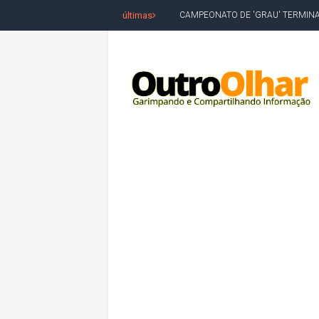
últimas
CAMPEONATO DE 'GRAU' TERMIN
VÍTIMA DE HOMICÍDIO EM SALVA
5. DEUS, SENHOR DO TEMPO E DA 
JERÔNIMO LIDERA REJEIÇÃO NA B
ACM NETO ABRE VANTAGEM NUMÉ
MORADOR DENUNCIA OBSTÁCULOS
BAHIA TEM 23 CIDADES COM MAIS
VAN ESCOLAR CAI EM RIO, MAS 
LULA E FLÁVIO BOLSONARO EMPA
BAHIA E CORINTHIANS EMPATAM
VITÓRIA PERDE PARA O REMO E S
ELEIÇÕES NA BAHIA: PSOL E RED
DEFENSORIA PÚBLICA REALIZA M