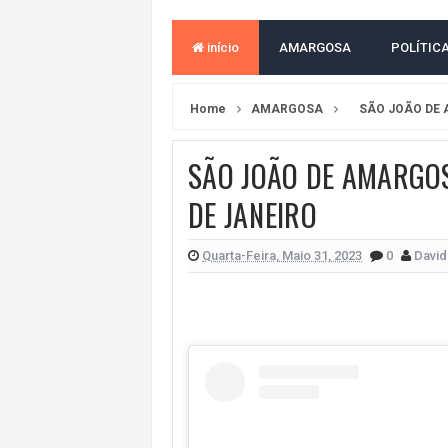
MILEI CHAMA LULA DE "LADRÃO E
ACM NETO LIDERA EM TODOS OS 
início
AMARGOSA
POLÍTIC
LEVARAM CELULARES: Prefeito e pres
CONVENÇÃO DO PT MARCA INÍCI
Home
AMARGOSA
SÃO JOÃO DE
REDES SOCIAIS REFLETEM DISPU
SÃO JOÃO DE AMARGOS
AMARGOSA: CONFUSÃO EM ÓRGÃO 
DE JANEIRO
OUTRO OLHAR SE SOLIDARIZA COM
Quarta-Feira, Maio 31, 2023
0
David