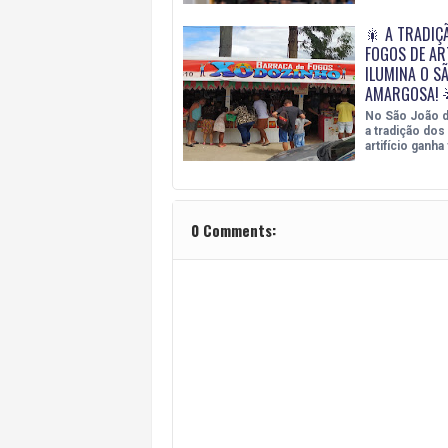
🎇 A TRADIÇ
FOGOS DE ART
ILUMINA O S
AMARGOSA! 
No São João 
a tradição dos
artifício ganha
0 Comments: