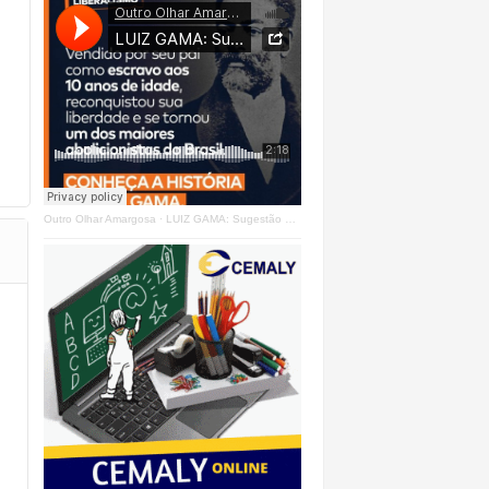
Outro Olhar Amargosa
·
LUIZ GAMA: Sugestão Outro Olhar