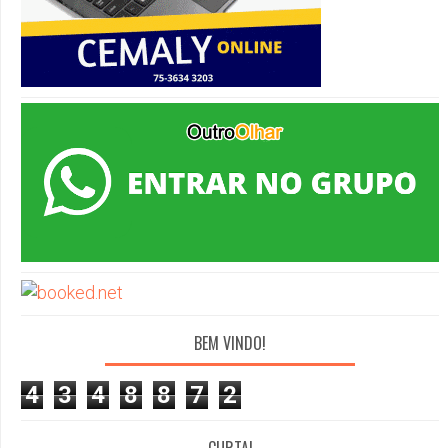
BEM VINDO!
4
3
4
8
8
7
2
CURTA!