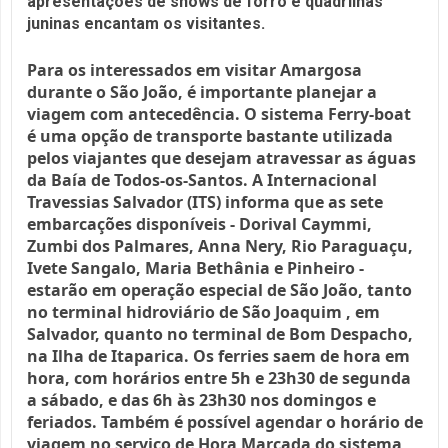
apresentações de shows de forró e quadrilhas
juninas encantam os visitantes.
Para os interessados ​​em visitar Amargosa
durante o São João, é importante planejar a
viagem com antecedência.
O sistema Ferry-boat
é uma opção de transporte bastante utilizada
pelos viajantes que desejam atravessar as águas
da Baía de Todos-os-Santos.
A Internacional
Travessias Salvador (ITS) informa que as sete
embarcações disponíveis - Dorival Caymmi,
Zumbi dos Palmares, Anna Nery, Rio Paraguaçu,
Ivete Sangalo, Maria Bethânia e Pinheiro -
estarão em operação especial de São João, tanto
no terminal hidroviário de São Joaquim , em
Salvador, quanto no terminal de Bom Despacho,
na Ilha de Itaparica.
Os ferries saem de hora em
hora, com horários entre 5h e 23h30 de segunda
a sábado, e das 6h às 23h30 nos domingos e
feriados.
Também é possível agendar o horário de
viagem no serviço de Hora Marcada do sistema