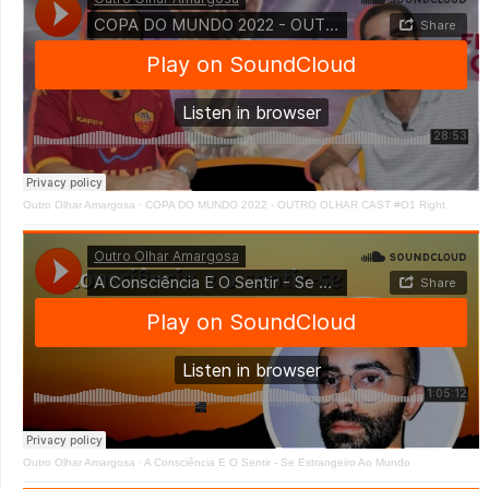
Outro Olhar Amargosa
·
COPA DO MUNDO 2022 - OUTRO OLHAR CAST #O1 Right
Outro Olhar Amargosa
·
A Consciência E O Sentir - Se Estrangeiro Ao Mundo