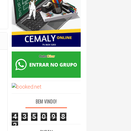
BEM VINDO!
4
3
5
0
9
8
2