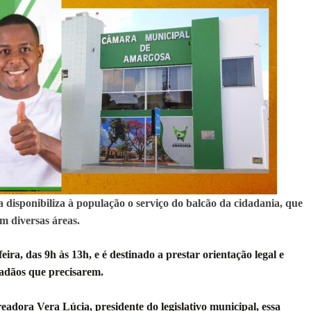
TAM TECNICAMENTE NO 2º TURNO, DIZ PESQUISA
 EM JOGO PEGADO NA ARENA FONTE NOVA
ÇA ELEITORAL REALIZA SIMULAÇÃO DE VOTAÇÃO
POR 4 A 0 NO BARRADÃO E AVANÇA ÀS QUARTAS DE FINAL DA COPA DO BRASIL
O NORDESTE NO ENSINO MÉDIO E LANTERNA NACIONAL NO ENSINO FUNDAME
 CORRUPTO" E ELEVA TENSÃO DIPLOMÁTICA ENTRE BRASIL E ARGENTINA
CENÁRIOS DA NOVA PESQUISA PARANÁ PARA O GOVERNO DA BAHIA
isponibiliza à população o serviço do balcão da cidadania, que
em diversas áreas.
ira, das 9h às 13h, e é destinado a prestar orientação legal e
idadãos que precisarem.
eadora Vera Lúcia, presidente do legislativo municipal, essa