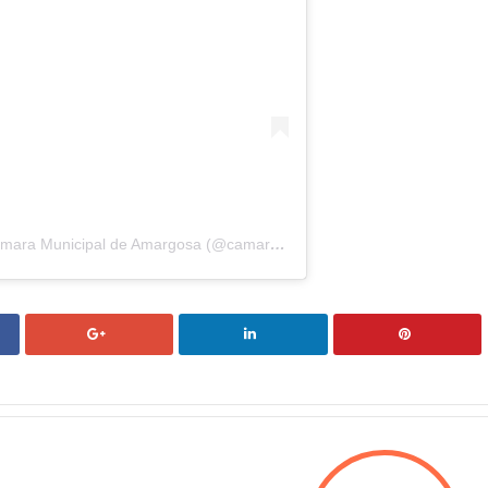
Uma publicação compartilhada por Câmara Municipal de Amargosa (@camaramunicipaldeamargosa)