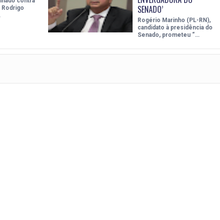
inado contra
SENADO’
e Rodrigo
…
Rogério Marinho (PL-RN),
candidato à presidência do
Senado, prometeu “…