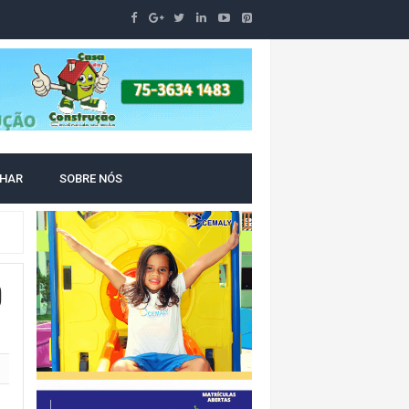
LHAR
SOBRE NÓS
O
O