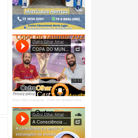
Outro Olhar Amargosa
·
COPA DO MUNDO 2022 - OUTRO OLHAR CAST #O1 Right