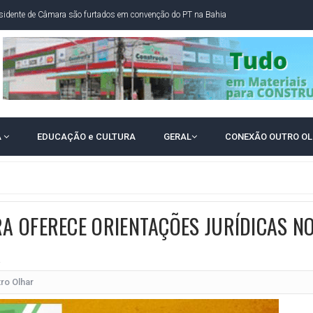
idente de Câmara são furtados em convenção do PT na Bahia
O DA CAMPANHA DE JERÔNIMO COM DISCURSO MODERADO DE LULA
TA PELO GOVERNO DA BAHIA COM VANTAGEM PARA ACM NETO EM ENQUETES
PÚBLICO TERMINA COM MULHER DETIDA COM FACA TIPO PEIXEIRA
 A PRÓ LYGIA E FAMILIARES PELO FALECIMENTO DO SR. CORI
A
EDUCAÇÃO e CULTURA
GERAL
CONEXÃO OUTRO O
A COM HOMEM MORTO A TIROS EM SALVADOR
DOR, LORAN PRAZERES FOI MORADOR DE AMARGOSA E ESTUDANTE DA UFRB
INFINITA MISERICÓRDIA
AHIA COM 40%; ACM NETO TEM 30%, DIZ PESQUISA
A OFERECE ORIENTAÇÕES JURÍDICAS N
RICA SOBRE JERÔNIMO, MAS CENÁRIO SEGUE INDEFINIDO
A
 EM CALÇADAS E COBRA MAIS ACESSIBILIDADE EM AMARGOSA
ro Olhar
 ELEITORES DO QUE HABITANTES; MUNIZ FERREIRA ESTÁ ENTRE ELAS
TODAS AS CRIANÇAS RECEBEM ALTA E PASSAM BEM APÓS ACIDENTE EM VARZED