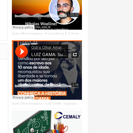
Outro Olhar Amargosa
·
A Consciência E O Sentir - Se Estrangeiro Ao Mundo
Outro Olhar Amargosa
·
LUIZ GAMA: Sugestão Outro Olhar