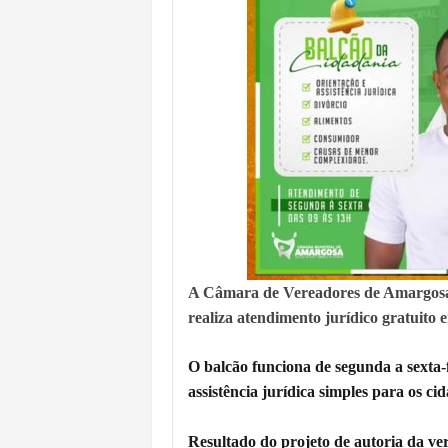
LULA E FLÁVIO BOLSONARO EMPA
BAHIA E CORINTHIANS EMPATAM
NO CENTRO DE AMARGOSA, JUSTI
VITÓRIA GOLEIA O ATHLETICO-PR 
BAHIA TEM PIOR DESEMPENHO D
MILEI CHAMA LULA DE "LADRÃO E
ACM NETO LIDERA EM TODOS OS 
A Câmara de Vereadores de Amargosa d
realiza atendimento jurídico gratuito 
O balcão funciona de segunda a sexta-fe
assistência jurídica simples para os c
Resultado do projeto de autoria da ver