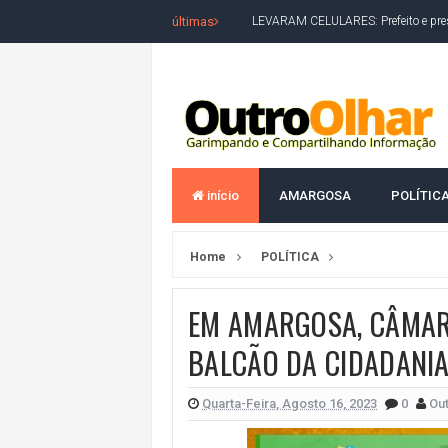
últimas
LEVARAM CELULARES: Prefeito e pres
CONVENÇÃO DO PT MARCA INÍCI
REDES SOCIAIS REFLETEM DISPU
AMARGOSA: CONFUSÃO EM ÓRGÃO 
OUTRO OLHAR SE SOLIDARIZA COM
início
AMARGOSA
POLÍTIC
CAMPEONATO DE 'GRAU' TERMIN
VÍTIMA DE HOMICÍDIO EM SALVA
Home
POLÍTICA
5. DEUS, SENHOR DO TEMPO E DA 
JERÔNIMO LIDERA REJEIÇÃO NA B
EM AMARGOSA, CÂMAR
ACM NETO ABRE VANTAGEM NUMÉ
BALCÃO DA CIDADANI
MORADOR DENUNCIA OBSTÁCULOS
Quarta-Feira, Agosto 16, 2023
0
Out
BAHIA TEM 23 CIDADES COM MAIS
VAN ESCOLAR CAI EM RIO, MAS 