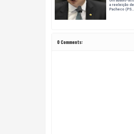
Um abaixo-ass
a reeleição d
Pacheco (PS
0 Comments: