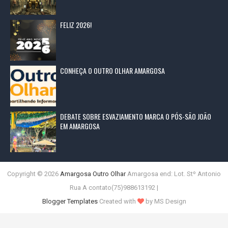
FELIZ 2026!
CONHEÇA O OUTRO OLHAR AMARGOSA
DEBATE SOBRE ESVAZIAMENTO MARCA O PÓS-SÃO JOÃO
EM AMARGOSA
Copyright ©
2026
Amargosa Outro Olhar
Amargosa end: Lot. Stº Antonio
Rua A contato(75)988613192 |
Blogger Templates
Created with
by MS Design