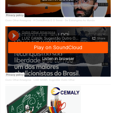
Outro Olhar Amargosa
·
A Consciência E O Sentir - Se Estrangeiro Ao Mundo
Outro Olhar Amargosa
·
LUIZ GAMA: Sugestão Outro Olhar