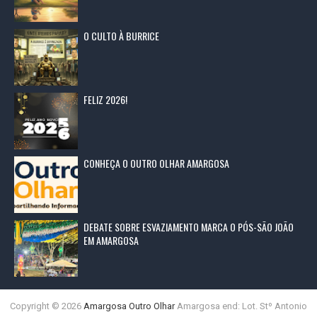
O CULTO À BURRICE
FELIZ 2026!
CONHEÇA O OUTRO OLHAR AMARGOSA
DEBATE SOBRE ESVAZIAMENTO MARCA O PÓS-SÃO JOÃO
EM AMARGOSA
Copyright ©
2026
Amargosa Outro Olhar
Amargosa end: Lot. Stº Antonio