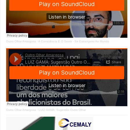
Outro Olhar Amargosa
·
A Consciência E O Sentir - Se Estrangeiro Ao Mundo
Outro Olhar Amargosa
·
LUIZ GAMA: Sugestão Outro Olhar