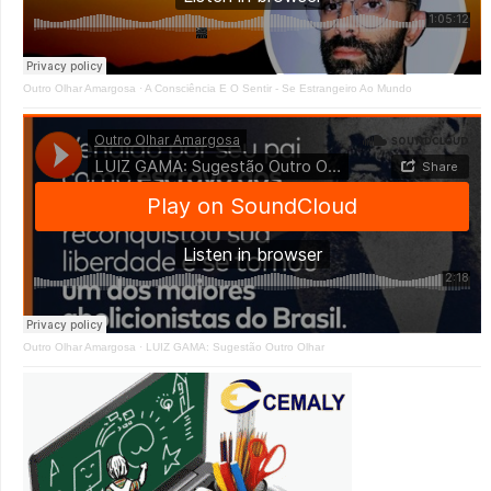
Outro Olhar Amargosa
·
A Consciência E O Sentir - Se Estrangeiro Ao Mundo
Outro Olhar Amargosa
·
LUIZ GAMA: Sugestão Outro Olhar