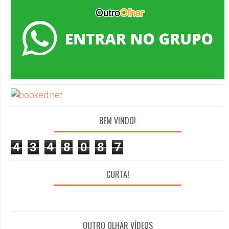
BEM VINDO!
4
3
4
8
0
8
7
CURTA!
OUTRO OLHAR VÍDEOS