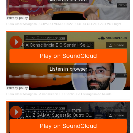
Outro Olhar Amargosa
·
COPA DO MUNDO 2022 - OUTRO OLHAR CAST #O1 Right
Outro Olhar Amargosa
·
A Consciência E O Sentir - Se Estrangeiro Ao Mundo