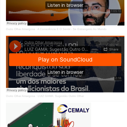
Outro Olhar Amargosa
·
A Consciência E O Sentir - Se Estrangeiro Ao Mundo
Outro Olhar Amargosa
·
LUIZ GAMA: Sugestão Outro Olhar