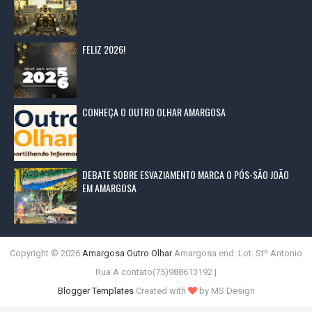
FELIZ 2026!
CONHEÇA O OUTRO OLHAR AMARGOSA
DEBATE SOBRE ESVAZIAMENTO MARCA O PÓS-SÃO JOÃO
EM AMARGOSA
Copyright ©
2026
Amargosa Outro Olhar
Amargosa end: Lot. Stº Antonio
Rua A contato(75)988613192 |
Blogger Templates
Created with
by MS Design