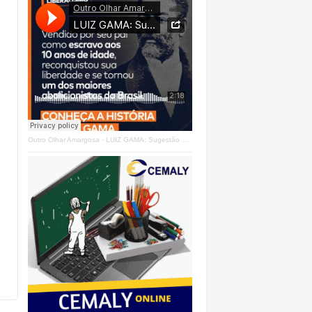
Outro Olhar Amargosa
·
LUIZ GAMA: Sugestão Outro Olhar