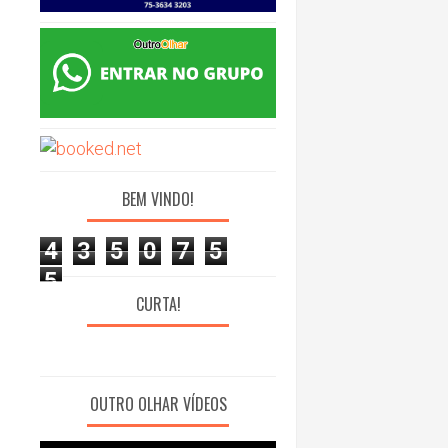
BEM VINDO!
4
3
5
0
7
5
5
CURTA!
OUTRO OLHAR VÍDEOS