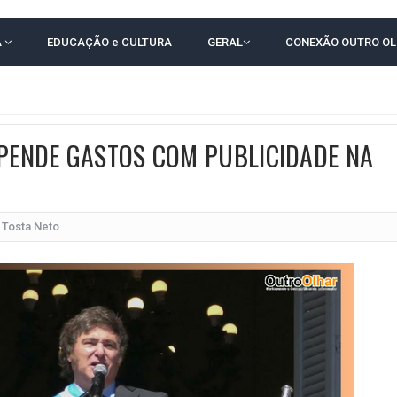
 EM CALÇADAS E COBRA MAIS ACESSIBILIDADE EM AMARGOSA
A
EDUCAÇÃO e CULTURA
GERAL
CONEXÃO OUTRO O
 ELEITORES DO QUE HABITANTES; MUNIZ FERREIRA ESTÁ ENTRE ELAS
TODAS AS CRIANÇAS RECEBEM ALTA E PASSAM BEM APÓS ACIDENTE EM VARZED
TAM TECNICAMENTE NO 2º TURNO, DIZ PESQUISA
SPENDE GASTOS COM PUBLICIDADE NA
 EM JOGO PEGADO NA ARENA FONTE NOVA
ÇA ELEITORAL REALIZA SIMULAÇÃO DE VOTAÇÃO
POR 4 A 0 NO BARRADÃO E AVANÇA ÀS QUARTAS DE FINAL DA COPA DO BRASIL
Tosta Neto