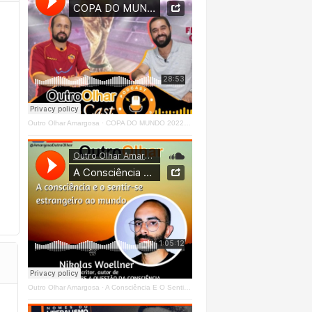
Outro Olhar Amargosa
·
COPA DO MUNDO 2022 - OUTRO OLHAR CAST #O1 Right
Outro Olhar Amargosa
·
A Consciência E O Sentir - Se Estrangeiro Ao Mundo