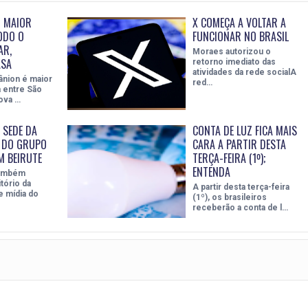
O MAIOR
X COMEÇA A VOLTAR A
ODO O
FUNCIONAR NO BRASIL
AR,
Moraes autorizou o
ASA
retorno imediato das
atividades da rede socialA
ânion é maior
red…
a entre São
ova …
 SEDE DA
CONTA DE LUZ FICA MAIS
A DO GRUPO
CARA A PARTIR DESTA
M BEIRUTE
TERÇA-FEIRA (1º);
ENTENDA
também
tório da
A partir desta terça-feira
e mídia do
(1º), os brasileiros
receberão a conta de l…