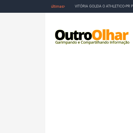
últimas
BAHIA TEM PIOR DESEMPENHO D
MILEI CHAMA LULA DE "LADRÃO E
ACM NETO LIDERA EM TODOS OS 
LEVARAM CELULARES: Prefeito e pres
CONVENÇÃO DO PT MARCA INÍCI
REDES SOCIAIS REFLETEM DISPU
AMARGOSA: CONFUSÃO EM ÓRGÃO 
OUTRO OLHAR SE SOLIDARIZA COM
CAMPEONATO DE 'GRAU' TERMIN
VÍTIMA DE HOMICÍDIO EM SALVA
5. DEUS, SENHOR DO TEMPO E DA 
JERÔNIMO LIDERA REJEIÇÃO NA B
ACM NETO ABRE VANTAGEM NUMÉ