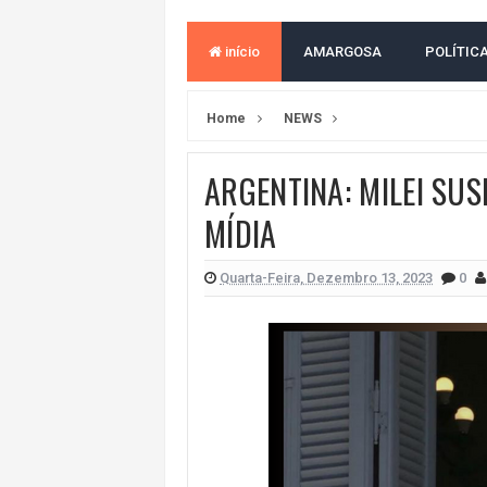
MORADOR DENUNCIA OBSTÁCULOS
início
AMARGOSA
POLÍTIC
BAHIA TEM 23 CIDADES COM MAIS
VAN ESCOLAR CAI EM RIO, MAS 
Home
NEWS
LULA E FLÁVIO BOLSONARO EMPA
ARGENTINA: MILEI SU
BAHIA E CORINTHIANS EMPATAM
MÍDIA
NO CENTRO DE AMARGOSA, JUSTI
VITÓRIA GOLEIA O ATHLETICO-PR 
Quarta-Feira, Dezembro 13, 2023
0