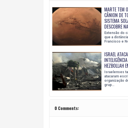
MARTE TEM 
CÂNION DE T
SISTEMA SOL
DESCOBRE N
Extensão do c
que a distânci
Francisco e N
ISRAEL ATACA
INTELIGÊNCI
HEZBOLLAH E
Israelenses 
atacaram escri
organização d
grup…
0 Comments: