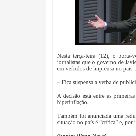
Nesta terça-feira (12), o porta
jornalistas que o governo de Jav
em veículos de imprensa no país.
– Fica suspensa a verba de public
A decisão está entre as primeira
hiperinflação.
Também foi anunciada uma reduç
situação no país é “crítica” e, por
(Fonte:
Pleno News
)