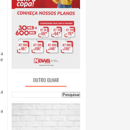
 a
de
OUTRO OLHAR
 a
 a