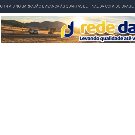
O NORDESTE NO ENSINO MÉDIO E LANTERNA NACIONAL NO ENSINO FUNDAME
 CORRUPTO" E ELEVA TENSÃO DIPLOMÁTICA ENTRE BRASIL E ARGENTINA
CENÁRIOS DA NOVA PESQUISA PARANÁ PARA O GOVERNO DA BAHIA
idente de Câmara são furtados em convenção do PT na Bahia
O DA CAMPANHA DE JERÔNIMO COM DISCURSO MODERADO DE LULA
TA PELO GOVERNO DA BAHIA COM VANTAGEM PARA ACM NETO EM ENQUETES
PÚBLICO TERMINA COM MULHER DETIDA COM FACA TIPO PEIXEIRA
 A PRÓ LYGIA E FAMILIARES PELO FALECIMENTO DO SR. CORI
A COM HOMEM MORTO A TIROS EM SALVADOR
DOR, LORAN PRAZERES FOI MORADOR DE AMARGOSA E ESTUDANTE DA UFRB
INFINITA MISERICÓRDIA
AHIA COM 40%; ACM NETO TEM 30%, DIZ PESQUISA
RICA SOBRE JERÔNIMO, MAS CENÁRIO SEGUE INDEFINIDO