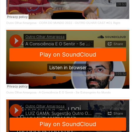
Outro Olhar Amargosa
·
COPA DO MUNDO 2022 - OUTRO OLHAR CAST #O1 Right
Outro Olhar Amargosa
·
A Consciência E O Sentir - Se Estrangeiro Ao Mundo