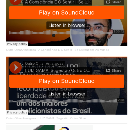
Outro Olhar Amargosa
·
A Consciência E O Sentir - Se Estrangeiro Ao Mundo
Outro Olhar Amargosa
·
LUIZ GAMA: Sugestão Outro Olhar