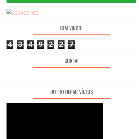
BEM VINDO!
4
3
4
9
2
2
7
CURTA!
OUTRO OLHAR VÍDEOS