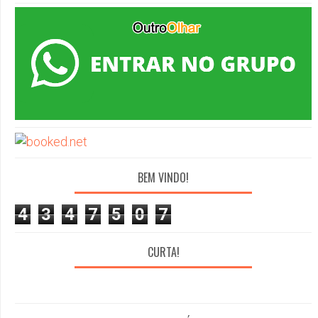
BEM VINDO!
4
3
4
7
5
0
7
CURTA!