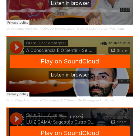
Outro Olhar Amargosa
·
COPA DO MUNDO 2022 - OUTRO OLHAR CAST #O1 Right
Outro Olhar Amargosa
·
A Consciência E O Sentir - Se Estrangeiro Ao Mundo