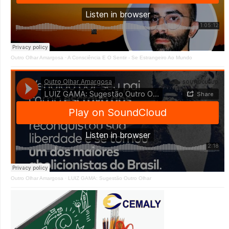
Outro Olhar Amargosa
·
A Consciência E O Sentir - Se Estrangeiro Ao Mundo
Outro Olhar Amargosa
·
LUIZ GAMA: Sugestão Outro Olhar