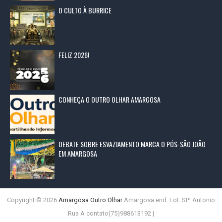
O CULTO À BURRICE
FELIZ 2026!
CONHEÇA O OUTRO OLHAR AMARGOSA
DEBATE SOBRE ESVAZIAMENTO MARCA O PÓS-SÃO JOÃO
EM AMARGOSA
Copyright ©
2026
Amargosa Outro Olhar
Amargosa end: Lot. Stº Antonio
Rua A contato(75)988613192 |