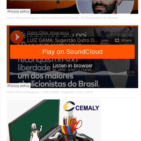
Outro Olhar Amargosa
·
A Consciência E O Sentir - Se Estrangeiro Ao Mundo
Outro Olhar Amargosa
·
LUIZ GAMA: Sugestão Outro Olhar