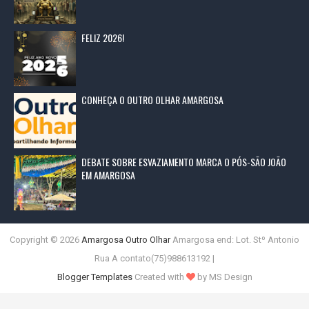
FELIZ 2026!
CONHEÇA O OUTRO OLHAR AMARGOSA
DEBATE SOBRE ESVAZIAMENTO MARCA O PÓS-SÃO JOÃO
EM AMARGOSA
Copyright ©
2026
Amargosa Outro Olhar
Amargosa end: Lot. Stº Antonio
Rua A contato(75)988613192 |
Blogger Templates
Created with
by MS Design