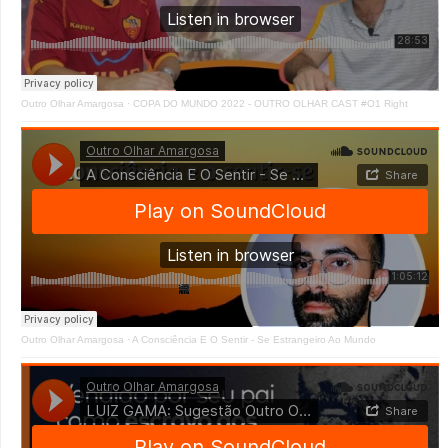
Outro Olhar Amargosa
·
COPA DO MUNDO 2022 - OUTRO OLHAR CAST #O1 Right
Outro Olhar Amargosa
·
A Consciência E O Sentir - Se Estrangeiro Ao Mundo