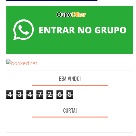
BEM VINDO!
4
3
4
7
2
6
5
CURTA!