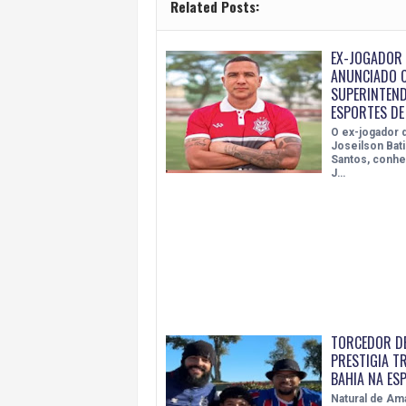
Related Posts:
EX-JOGADOR 
ANUNCIADO 
SUPERINTEND
ESPORTES D
O ex-jogador d
Joseilson Bati
Santos, conh
J…
TORCEDOR D
PRESTIGIA T
BAHIA NA ES
Natural de Am