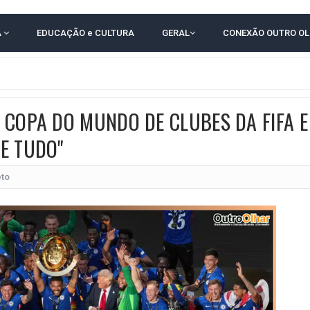
RICA SOBRE JERÔNIMO, MAS CENÁRIO SEGUE INDEFINIDO
A
EDUCAÇÃO e CULTURA
GERAL
CONEXÃO OUTRO O
 EM CALÇADAS E COBRA MAIS ACESSIBILIDADE EM AMARGOSA
 ELEITORES DO QUE HABITANTES; MUNIZ FERREIRA ESTÁ ENTRE ELAS
TODAS AS CRIANÇAS RECEBEM ALTA E PASSAM BEM APÓS ACIDENTE EM VARZED
 COPA DO MUNDO DE CLUBES DA FIFA E
TAM TECNICAMENTE NO 2º TURNO, DIZ PESQUISA
E TUDO"
 EM JOGO PEGADO NA ARENA FONTE NOVA
ÇA ELEITORAL REALIZA SIMULAÇÃO DE VOTAÇÃO
eto