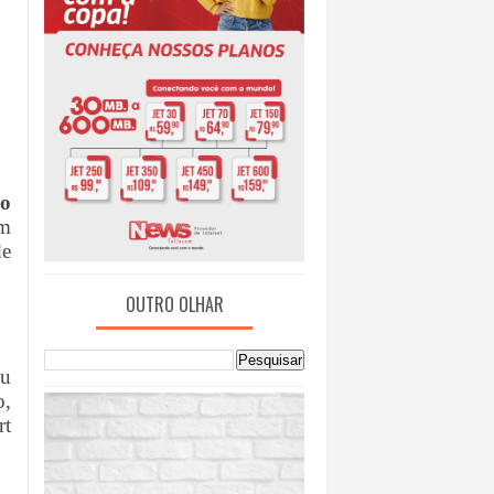
o
um
de
OUTRO OLHAR
ou
o,
rt