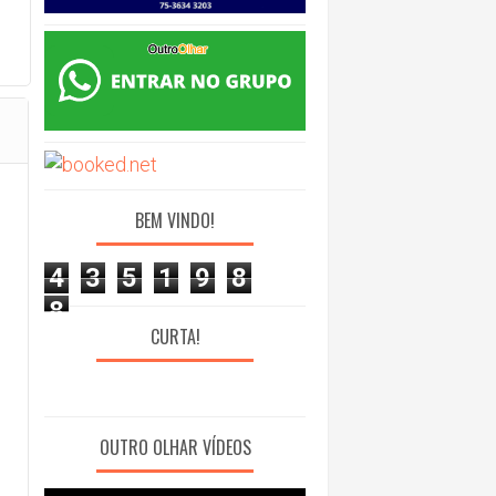
BEM VINDO!
4
3
5
1
9
8
8
CURTA!
OUTRO OLHAR VÍDEOS