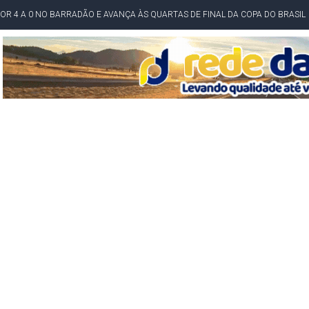
POR 4 A 0 NO BARRADÃO E AVANÇA ÀS QUARTAS DE FINAL DA COPA DO BRASIL
O NORDESTE NO ENSINO MÉDIO E LANTERNA NACIONAL NO ENSINO FUNDAME
 CORRUPTO" E ELEVA TENSÃO DIPLOMÁTICA ENTRE BRASIL E ARGENTINA
CENÁRIOS DA NOVA PESQUISA PARANÁ PARA O GOVERNO DA BAHIA
idente de Câmara são furtados em convenção do PT na Bahia
O DA CAMPANHA DE JERÔNIMO COM DISCURSO MODERADO DE LULA
TA PELO GOVERNO DA BAHIA COM VANTAGEM PARA ACM NETO EM ENQUETES
PÚBLICO TERMINA COM MULHER DETIDA COM FACA TIPO PEIXEIRA
 A PRÓ LYGIA E FAMILIARES PELO FALECIMENTO DO SR. CORI
A COM HOMEM MORTO A TIROS EM SALVADOR
DOR, LORAN PRAZERES FOI MORADOR DE AMARGOSA E ESTUDANTE DA UFRB
INFINITA MISERICÓRDIA
AHIA COM 40%; ACM NETO TEM 30%, DIZ PESQUISA