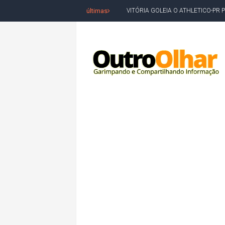
últimas
VITÓRIA GOLEIA O ATHLETICO-PR 
BAHIA TEM PIOR DESEMPENHO D
MILEI CHAMA LULA DE "LADRÃO E
ACM NETO LIDERA EM TODOS OS 
LEVARAM CELULARES: Prefeito e pres
CONVENÇÃO DO PT MARCA INÍCI
REDES SOCIAIS REFLETEM DISPU
AMARGOSA: CONFUSÃO EM ÓRGÃO 
OUTRO OLHAR SE SOLIDARIZA COM
CAMPEONATO DE 'GRAU' TERMIN
VÍTIMA DE HOMICÍDIO EM SALVA
5. DEUS, SENHOR DO TEMPO E DA 
JERÔNIMO LIDERA REJEIÇÃO NA B