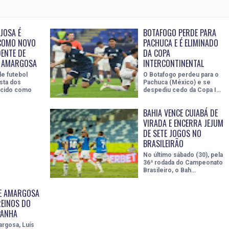
JOSA É
BOTAFOGO PERDE PARA
COMO NOVO
PACHUCA E É ELIMINADO
ENTE DE
DA COPA
E AMARGOSA
INTERCONTINENTAL
e futebol
O Botafogo perdeu para o
sta dos
Pachuca (México) e se
ecido como
despediu cedo da Copa I…
BAHIA VENCE CUIABÁ DE
VIRADA E ENCERRA JEJUM
DE SETE JOGOS NO
BRASILEIRÃO
No último sábado (30), pela
36ª rodada do Campeonato
Brasileiro, o Bah…
E AMARGOSA
REINOS DO
PANHA
argosa, Luís