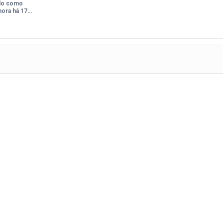
ido como
mora há 17…