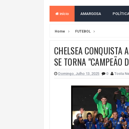
ACM NETO ABRE VANTAGEM NUMÉ
início
AMARGOSA
POLÍTIC
MORADOR DENUNCIA OBSTÁCULOS
BAHIA TEM 23 CIDADES COM MAIS
Home
FUTEBOL
VAN ESCOLAR CAI EM RIO, MAS 
CHELSEA CONQUISTA A
LULA E FLÁVIO BOLSONARO EMPA
SE TORNA "CAMPEÃO D
BAHIA E CORINTHIANS EMPATAM
NO CENTRO DE AMARGOSA, JUSTI
Domingo, Julho 13, 2025
0
Tosta N