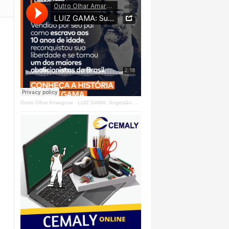
Outro Olhar Amargosa
·
LUIZ GAMA: Sugestão Outro Olhar