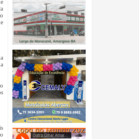
ue
la
do
ue
ha
ua
 o
ós
is
to