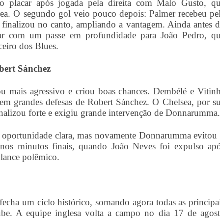
o placar após jogada pela direita com Malo Gusto, q
rea. O segundo gol veio pouco depois: Palmer recebeu pe
 e finalizou no canto, ampliando a vantagem. Ainda antes 
lhar com um passe em profundidade para João Pedro, q
eiro dos Blues.
bert Sánchez
 mais agressivo e criou boas chances. Dembélé e Vitin
em grandes defesas de Robert Sánchez. O Chelsea, por s
nalizou forte e exigiu grande intervenção de Donnarumma.
tra oportunidade clara, mas novamente Donnarumma evitou
nos minutos finais, quando João Neves foi expulso ap
 lance polêmico.
fecha um ciclo histórico, somando agora todas as principa
ube. A equipe inglesa volta a campo no dia 17 de agos