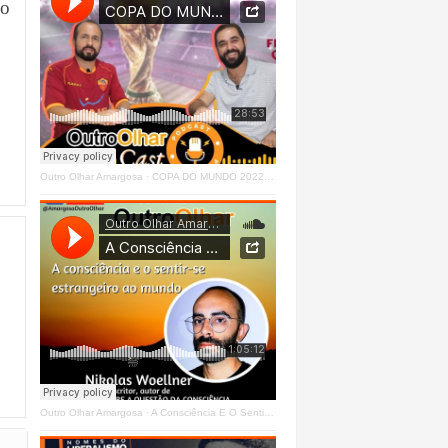
 o
Outro Olhar Amargosa
·
COPA DO MUNDO 2022 - OUTRO OLHAR CAST #O1 Right
Outro Olhar Amargosa
·
A Consciência E O Sentir - Se Estrangeiro Ao Mundo