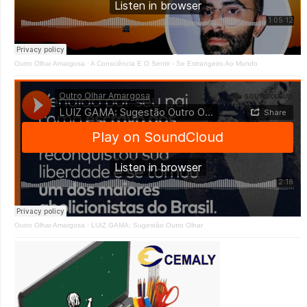
Outro Olhar Amargosa
·
A Consciência E O Sentir - Se Estrangeiro Ao Mundo
Outro Olhar Amargosa
·
LUIZ GAMA: Sugestão Outro Olhar