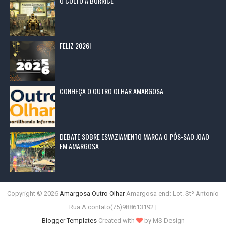
O CULTO À BURRICE
FELIZ 2026!
CONHEÇA O OUTRO OLHAR AMARGOSA
DEBATE SOBRE ESVAZIAMENTO MARCA O PÓS-SÃO JOÃO
EM AMARGOSA
Copyright ©
2026
Amargosa Outro Olhar
Amargosa end: Lot. Stº Antonio
Rua A contato(75)988613192 |
Blogger Templates
Created with
by MS Design