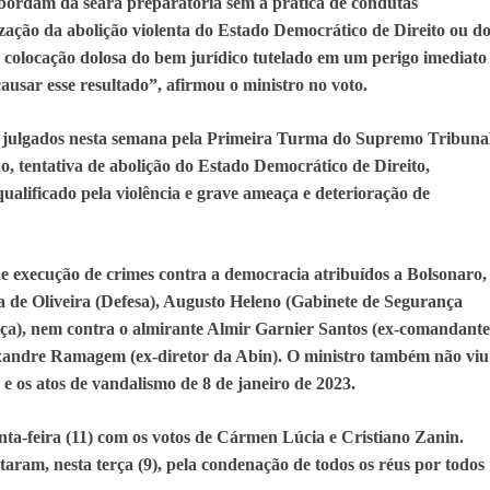
sbordam da seara preparatória sem a prática de condutas
ização da abolição violenta do Estado Democrático de Direito ou d
a colocação dolosa do bem jurídico tutelado em um perigo imediato
causar esse resultado”, afirmou o ministro no voto.
do julgados nesta semana pela Primeira Turma do Supremo Tribuna
o, tentativa de abolição do Estado Democrático de Direito,
alificado pela violência e grave ameaça e deterioração de
e execução de crimes contra a democracia atribuídos a Bolsonaro,
a de Oliveira (Defesa), Augusto Heleno (Gabinete de Segurança
tiça), nem contra o almirante Almir Garnier Santos (ex-comandante
xandre Ramagem (ex-diretor da Abin). O ministro também não viu
 e os atos de vandalismo de 8 de janeiro de 2023.
ta-feira (11) com os votos de Cármen Lúcia e Cristiano Zanin.
aram, nesta terça (9), pela condenação de todos os réus por todos