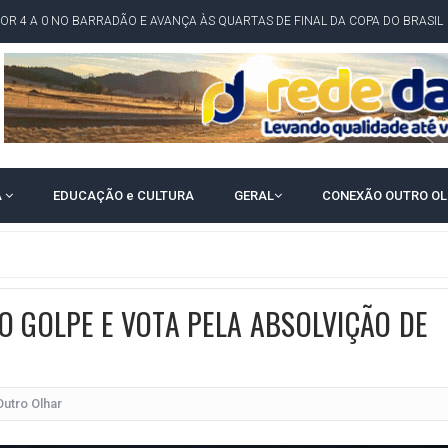
POR 4 A 0 NO BARRADÃO E AVANÇA ÀS QUARTAS DE FINAL DA COPA DO BRASIL
O NORDESTE NO ENSINO MÉDIO E LANTERNA NACIONAL NO ENSINO FUNDAME
 CORRUPTO" E ELEVA TENSÃO DIPLOMÁTICA ENTRE BRASIL E ARGENTINA
CENÁRIOS DA NOVA PESQUISA PARANÁ PARA O GOVERNO DA BAHIA
idente de Câmara são furtados em convenção do PT na Bahia
A
EDUCAÇÃO e CULTURA
GERAL
CONEXÃO OUTRO O
O DA CAMPANHA DE JERÔNIMO COM DISCURSO MODERADO DE LULA
TA PELO GOVERNO DA BAHIA COM VANTAGEM PARA ACM NETO EM ENQUETES
PÚBLICO TERMINA COM MULHER DETIDA COM FACA TIPO PEIXEIRA
 A PRÓ LYGIA E FAMILIARES PELO FALECIMENTO DO SR. CORI
O GOLPE E VOTA PELA ABSOLVIÇÃO DE
A COM HOMEM MORTO A TIROS EM SALVADOR
DOR, LORAN PRAZERES FOI MORADOR DE AMARGOSA E ESTUDANTE DA UFRB
Outro Olhar
INFINITA MISERICÓRDIA
AHIA COM 40%; ACM NETO TEM 30%, DIZ PESQUISA