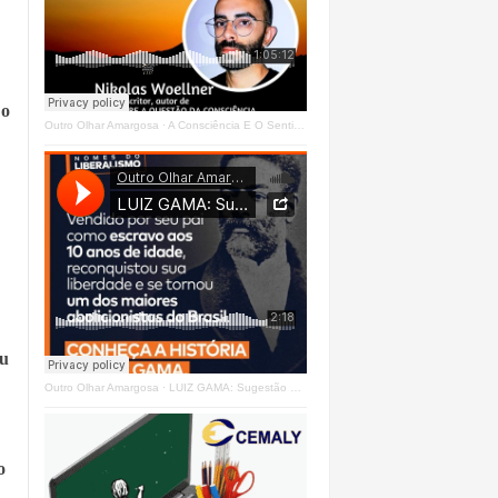
 o
Outro Olhar Amargosa
·
A Consciência E O Sentir - Se Estrangeiro Ao Mundo
ou
Outro Olhar Amargosa
·
LUIZ GAMA: Sugestão Outro Olhar
o