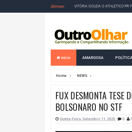
últimas
VITÓRIA GOLEIA O ATHLETICO-PR 
BAHIA TEM PIOR DESEMPENHO D
MILEI CHAMA LULA DE "LADRÃO E
ACM NETO LIDERA EM TODOS OS 
LEVARAM CELULARES: Prefeito e pres
início
AMARGOSA
POLÍTIC
CONVENÇÃO DO PT MARCA INÍCI
REDES SOCIAIS REFLETEM DISPU
Home
NEWS
AMARGOSA: CONFUSÃO EM ÓRGÃO 
OUTRO OLHAR SE SOLIDARIZA COM
FUX DESMONTA TESE D
CAMPEONATO DE 'GRAU' TERMIN
BOLSONARO NO STF
VÍTIMA DE HOMICÍDIO EM SALVA
Quinta-Feira, Setembro 11, 2025
0
5. DEUS, SENHOR DO TEMPO E DA 
JERÔNIMO LIDERA REJEIÇÃO NA B