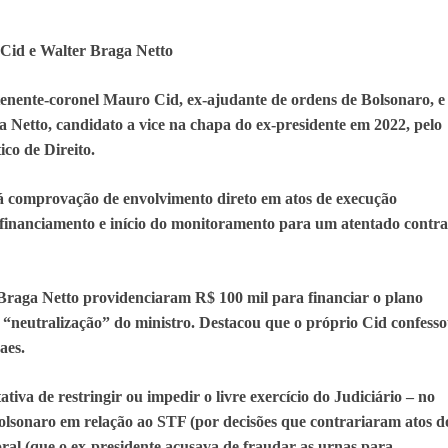
Cid e Walter Braga Netto
enente-coronel Mauro Cid, ex-ajudante de ordens de Bolsonaro, e
a Netto, candidato a vice na chapa do ex-presidente em 2022, pelo
ico de Direito.
á comprovação de envolvimento direto em atos de execução
, financiamento e início do monitoramento para um atentado contra
 Braga Netto providenciaram R$ 100 mil para financiar o plano
“neutralização” do ministro. Destacou que o próprio Cid confess
aes.
ativa de restringir ou impedir o livre exercício do Judiciário – no
olsonaro em relação ao STF (por decisões que contrariaram atos d
oral (que o ex-presidente acusava de fraudar as urnas para