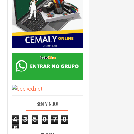
a
BEM VINDO!
4
3
5
0
7
0
8