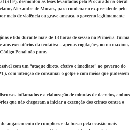
l (STF), desmontou as teses levantadas pela Procuradoria-Geral
elator, Alexandre de Moraes, para condenar o ex-presidente pelo
 por meio de violência ou grave ameaça, o governo legitimamente
inas e lido durante mais de 13 horas de sessão na Primeira Turma
atos executórios da tentativa – apenas cogitações, ou no máximo,
 Código Penal não pune.
ssível com um “ataque direto, efetivo e imediato” ao governo do
 (PT), com intenção de consumar o golpe e com meios que pudessem
 discursos inflamados e a elaboração de minutas de decretos, embor
órios que não chegaram a iniciar a execução dos crimes contra o
 do angariamento de cúmplices e da busca pela ocasião mais