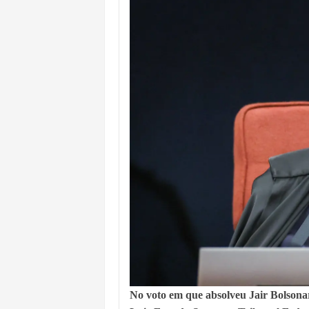
ACM NETO ABRE VANTAGEM NUMÉ
MORADOR DENUNCIA OBSTÁCULOS
BAHIA TEM 23 CIDADES COM MAIS
VAN ESCOLAR CAI EM RIO, MAS 
LULA E FLÁVIO BOLSONARO EMPA
BAHIA E CORINTHIANS EMPATAM
NO CENTRO DE AMARGOSA, JUSTI
No voto em que absolveu Jair Bolsonar