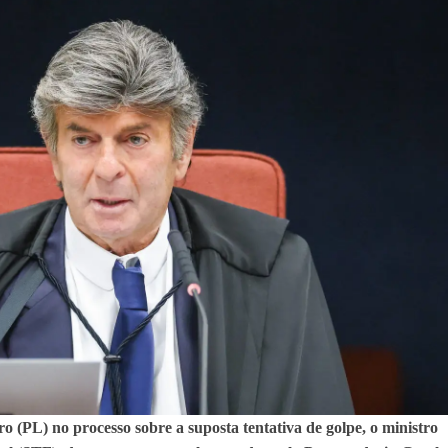
RICA SOBRE JERÔNIMO, MAS CENÁRIO SEGUE INDEFINIDO
 EM CALÇADAS E COBRA MAIS ACESSIBILIDADE EM AMARGOSA
 ELEITORES DO QUE HABITANTES; MUNIZ FERREIRA ESTÁ ENTRE ELAS
TODAS AS CRIANÇAS RECEBEM ALTA E PASSAM BEM APÓS ACIDENTE EM VARZED
TAM TECNICAMENTE NO 2º TURNO, DIZ PESQUISA
 EM JOGO PEGADO NA ARENA FONTE NOVA
ÇA ELEITORAL REALIZA SIMULAÇÃO DE VOTAÇÃO
o (PL) no processo sobre a suposta tentativa de golpe, o ministro