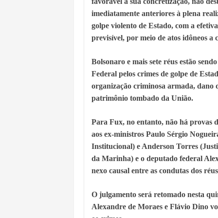
favorável à sua concretização, não de
imediatamente anteriores à plena real
golpe violento de Estado, com a efetiv
previsível, por meio de atos idôneos a 
Bolsonaro e mais sete réus estão sen
Federal pelos crimes de golpe de Estad
organização criminosa armada, dano qu
patrimônio tombado da União.
Para Fux, no entanto, não há provas d
aos ex-ministros Paulo Sérgio Nogueir
Institucional) e Anderson Torres (Jus
da Marinha) e o deputado federal Ale
nexo causal entre as condutas dos réus
O julgamento será retomado nesta quin
Alexandre de Moraes e Flávio Dino vot