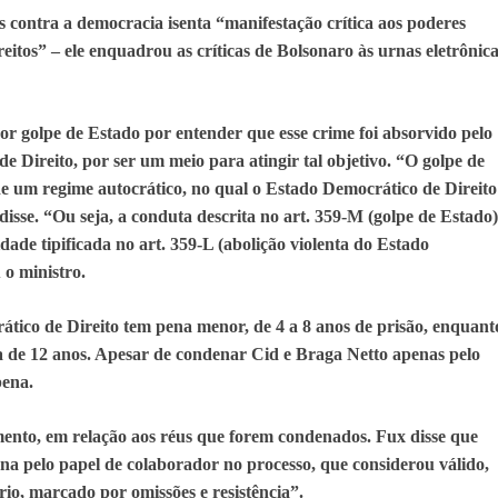
s contra a democracia isenta “manifestação crítica aos poderes
reitos” – ele enquadrou as críticas de Bolsonaro às urnas eletrônic
r golpe de Estado por entender que esse crime foi absorvido pelo
e Direito, por ser um meio para atingir tal objetivo. “O golpe de
e um regime autocrático, no qual o Estado Democrático de Direito
disse. “Ou seja, a conduta descrita no art. 359-M (golpe de Estado)
dade tipificada no art. 359-L (abolição violenta do Estado
 o ministro.
tico de Direito tem pena menor, de 4 a 8 anos de prisão, enquant
 de 12 anos. Apesar de condenar Cid e Braga Netto apenas pelo
 pena.
amento, em relação aos réus que forem condenados. Fux disse que
ena pelo papel de colaborador no processo, que considerou válido,
io, marcado por omissões e resistência”.