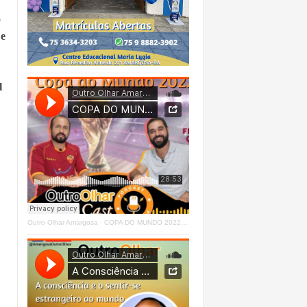
o
 e
l
Outro Olhar Amargosa
·
COPA DO MUNDO 2022 - OUTRO OLHAR CAST #O1 Right