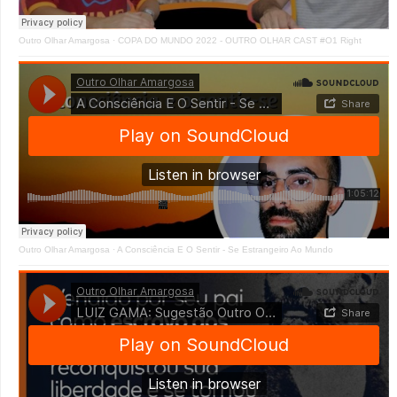
Outro Olhar Amargosa
·
COPA DO MUNDO 2022 - OUTRO OLHAR CAST #O1 Right
Outro Olhar Amargosa
·
A Consciência E O Sentir - Se Estrangeiro Ao Mundo