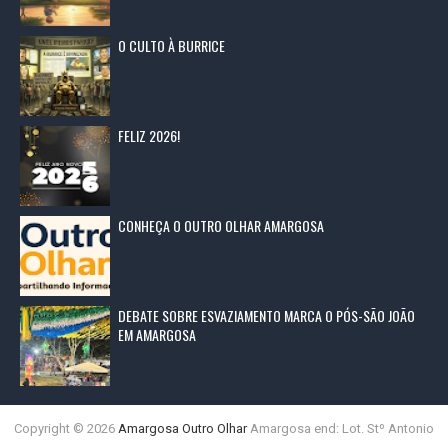
O CULTO À BURRICE
FELIZ 2026!
CONHEÇA O OUTRO OLHAR AMARGOSA
DEBATE SOBRE ESVAZIAMENTO MARCA O PÓS-SÃO JOÃO
EM AMARGOSA
Copyright ©
2026
Amargosa Outro Olhar
Amargosa end: Lot. Stº Antonio