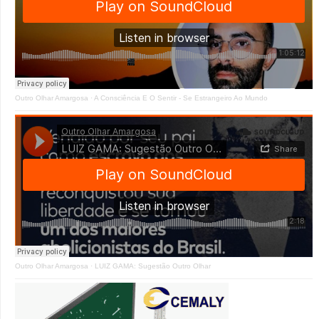
Outro Olhar Amargosa
·
A Consciência E O Sentir - Se Estrangeiro Ao Mundo
Outro Olhar Amargosa
·
LUIZ GAMA: Sugestão Outro Olhar